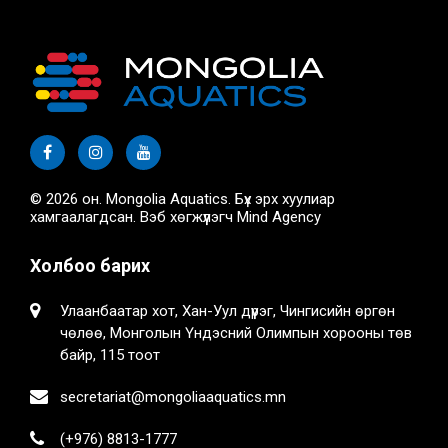
© 2026 он. Mongolia Aquatics. Бүх эрх хуулиар
хамгаалагдсан. Вэб хөгжүүлэгч
Mind Agency
Холбоо барих
Улаанбаатар хот, Хан-Уул дүүрэг, Чингисийн өргөн
чөлөө, Монголын Үндэсний Олимпын хорооны төв
байр, 115 тоот
secretariat@mongoliaaquatics.mn
(+976) 8813-1777