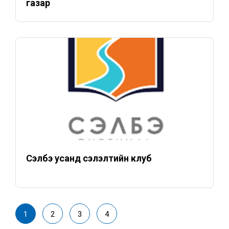
газар
Сэлбэ усанд сэлэлтийн клуб
1
2
3
4