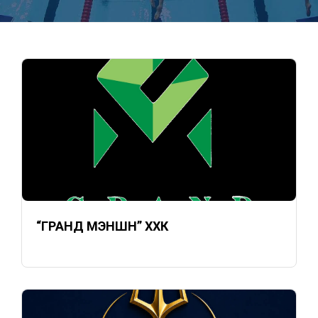
“ГРАНД МЭНШН” ХХК