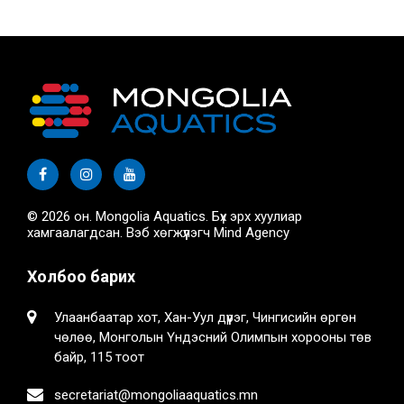
© 2026 он. Mongolia Aquatics. Бүх эрх хуулиар
хамгаалагдсан. Вэб хөгжүүлэгч
Mind Agency
Холбоо барих
Улаанбаатар хот, Хан-Уул дүүрэг, Чингисийн өргөн
чөлөө, Монголын Үндэсний Олимпын хорооны төв
байр, 115 тоот
secretariat@mongoliaaquatics.mn