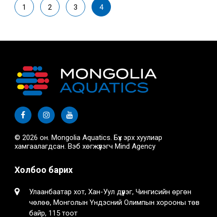
1
2
3
4
© 2026 он. Mongolia Aquatics. Бүх эрх хуулиар
хамгаалагдсан. Вэб хөгжүүлэгч
Mind Agency
Холбоо барих
Улаанбаатар хот, Хан-Уул дүүрэг, Чингисийн өргөн
чөлөө, Монголын Үндэсний Олимпын хорооны төв
байр, 115 тоот