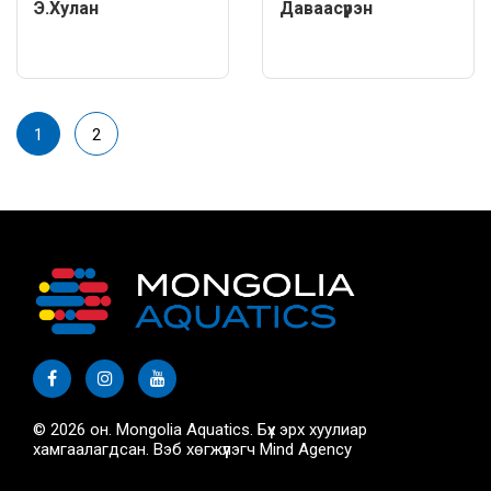
Э.Хулан
Даваасүрэн
1
2
© 2026 он. Mongolia Aquatics. Бүх эрх хуулиар
хамгаалагдсан. Вэб хөгжүүлэгч
Mind Agency