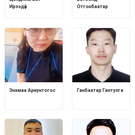
Ирээдүй
Отгонбаатар
Энхмаа Ариунтогос
Ганбаатар Гантулга