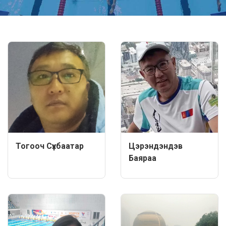
Тогооч Сүхбаатар
Цэрэндэндэв
Баяраа