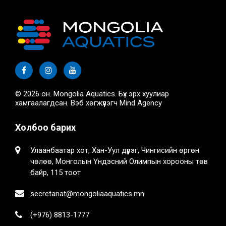
© 2026 он. Mongolia Aquatics. Бүх эрх хуулиар
хамгаалагдсан. Вэб хөгжүүлэгч
Mind Agency
Холбоо барих
Улаанбаатар хот, Хан-Уул дүүрэг, Чингисийн өргөн
чөлөө, Монголын Үндэсний Олимпын хорооны төв
байр, 115 тоот
secretariat@mongoliaaquatics.mn
(+976) 8813-1777