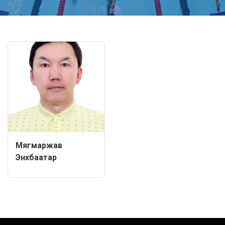
Мягмаржав
Энхбаатар