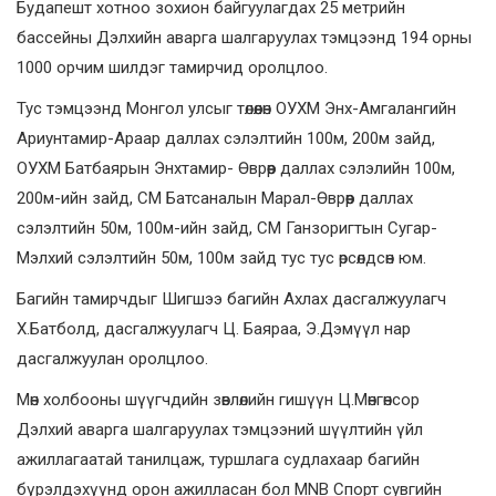
Будапешт хотноо зохион байгуулагдах 25 метрийн
бассейны Дэлхийн аварга шалгаруулах тэмцээнд 194 орны
1000 орчим шилдэг тамирчид оролцлоо.
Тус тэмцээнд Монгол улсыг төлөөлөн ОУХМ Энх-Амгалангийн
Ариунтамир-Араар даллах сэлэлтийн 100м, 200м зайд,
ОУХМ Батбаярын Энхтамир- Өврөөр даллах сэлэлийн 100м,
200м-ийн зайд, СМ Батсаналын Марал-Өврөөр даллах
сэлэлтийн 50м, 100м-ийн зайд, СМ Ганзоригтын Сугар-
Мэлхий сэлэлтийн 50м, 100м зайд тус тус өрсөлдсөн юм.
Багийн тамирчдыг Шигшээ багийн Ахлах дасгалжуулагч
Х.Батболд, дасгалжуулагч Ц. Баяраа, Э.Дэмүүл нар
дасгалжуулан оролцлоо.
Мөн холбооны шүүгчдийн зөвлөлийн гишүүн Ц.Мөнгөнсор
Дэлхий аварга шалгаруулах тэмцээний шүүлтийн үйл
ажиллагаатай танилцаж, туршлага судлахаар багийн
бүрэлдэхүүнд орон ажилласан бол MNB Спорт сувгийн