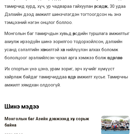
тамирчид хурд, хүч, ур чадвараа гайхуулан өрсөлдөж, 30 удаа
Дэлхийн дээд амжилт шинэчлэгдэн тогтоогдсон нь энэ
тэмцээний нэгэн онцлог боллоо.
Монголын баг тамирчдын хувьд өөрсдийн туршлага амжилтыг
ахиулж ирээдүйн шинэ зорилгоо тодорхойлсон, дэлхийн
усанд сэлэлтийн хөгжилтэй хөл нийлүүлэн алхах боломж
бололцоог эрэлхийлсэн чухал арга хэмжээ болж өндөрлөлөө.
Их спортын үнэ цэнэ, урам зориг, эрч хүчийг хүмүүст
хайрлаж байдаг тамирчиддаа өндөр амжилт хүсье. Тамирчны
амжилт хямдхан олдоогүй.
Шинэ мэдээ
Монголын баг Азийн дэвжээнд хүч сорьж
байна