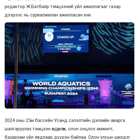
редактор Ж.Батбаяр тэмцээний үйл ажиллагааг газар
дээрээс нь сурвалжилан ажилласан юм.
2024 оны 25м бассейн Усанд сэлэлтийн дэлхийн аварга
шалгаруулах тэмцээн өндөрлөж, олон онцлох амжилт,
бахархам үйл явдлаар дүүрэн байлаа. Олон улсын шилдэг