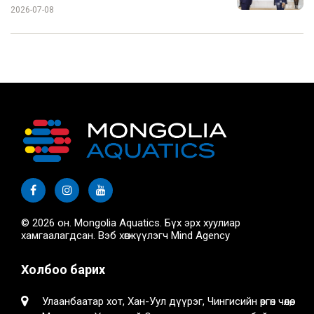
2026-07-08
© 2026 он. Mongolia Aquatics. Бүх эрх хуулиар
хамгаалагдсан. Вэб хөгжүүлэгч
Mind Agency
Холбоо барих
Улаанбаатар хот, Хан-Уул дүүрэг, Чингисийн өргөн чөлөө,