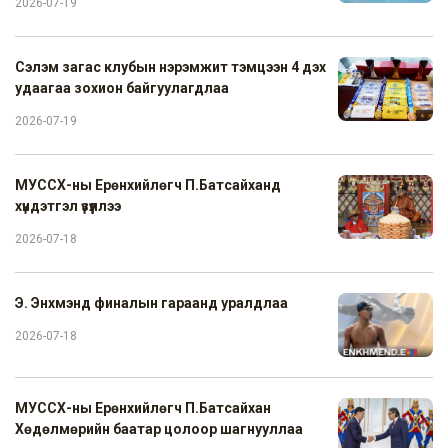
2026-07-19
Сэлэм загас клубын нэрэмжит тэмцээн 4 дэх
удаагаа зохион байгуулагдлаа
2026-07-19
МУССХ-ны Ерөнхийлөгч П.Батсайханд
хүндэтгэл үзүүллээ
2026-07-18
Э. Энхмэнд финалын гараанд уралдлаа
2026-07-18
МУССХ-ны Ерөнхийлөгч П.Батсайхан
Хөдөлмөрийн баатар цолоор шагнууллаа