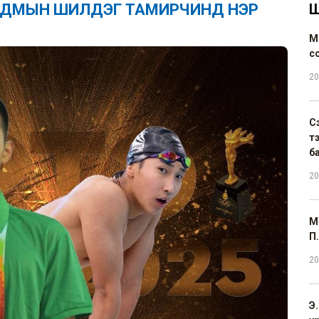
НААДМЫН ШИЛДЭГ ТАМИРЧИНД НЭР
Ш
М
с
20
С
т
б
20
М
П.
20
Э