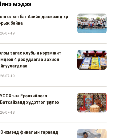
инэ мэдээ
онголын баг Азийн дэвжээнд хүч
орьж байна
26-07-19
элэм загас клубын нэрэмжит
эмцээн 4 дэх удаагаа зохион
айгуулагдлаа
26-07-19
УССХ-ны Ерөнхийлөгч
Батсайханд хүндэтгэл үзүүллээ
26-07-18
. Энхмэнд финалын гараанд