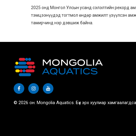
2025 онд Монгол Улсын усанд сэлэлтийн рекорд ам
тэмцээнүүдэд тогтмол өндөр амжилт үзүүлсэн амж
тамирчинд нэр дэвшиж байна.
© 2026 он. Mongolia Aquatics. Бүх эрх хуулиар хамгаалагдса