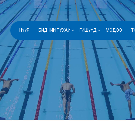
НҮҮР
БИДНИЙ ТУХАЙ
ГИШҮҮД
МЭДЭЭ
Т