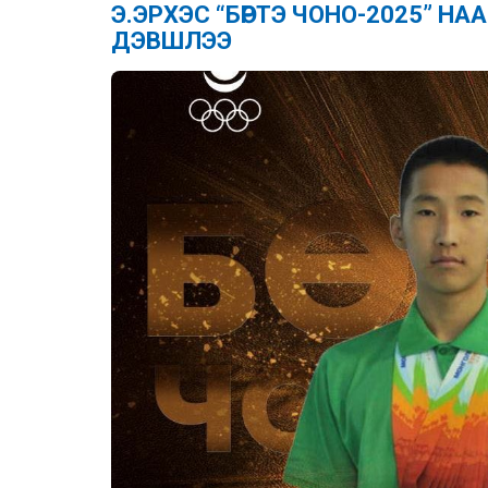
Э.ЭРХЭС “БӨРТЭ ЧОНО-2025” 
ДЭВШЛЭЭ