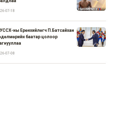
ралдлаа
26-07-18
УССХ-ны Ерөнхийлөгч П.Батсайхан
өдөлмөрийн баатар цолоор
агнууллаа
26-07-08