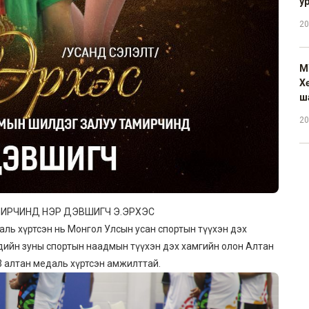
у
20
М
Х
ш
20
МИРЧИНД НЭР ДЭВШИГЧ Э.ЭРХЭС
ль хүртсэн нь Монгол Улсын усан спортын түүхэн дэх
ийн зуны спортын наадмын түүхэн дэх хамгийн олон Алтан
3 алтан медаль хүртсэн амжилттай.