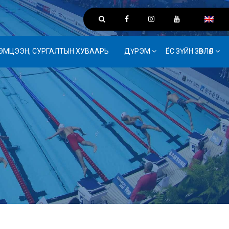
ЭМЦЭЭН, СУРГАЛТЫН ХУВААРЬ
ДҮРЭМ
ЁС ЗҮЙН ЗӨВЛӨЛ