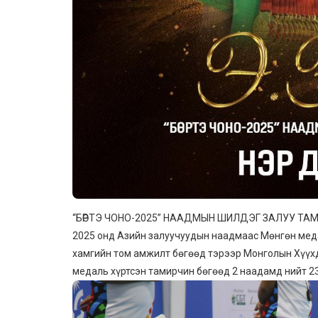
“БӨРТЭ ЧОНО-2025” НААДМЫН ШИЛДЭГ ЗАЛУУ ТА
2025 онд Азийн залуучуудын наадмаас Мөнгөн меда
хамгийн том амжилт бөгөөд тэрээр Монголын Хүүхд
медаль хүртсэн тамирчин бөгөөд 2 наадамд нийт 2