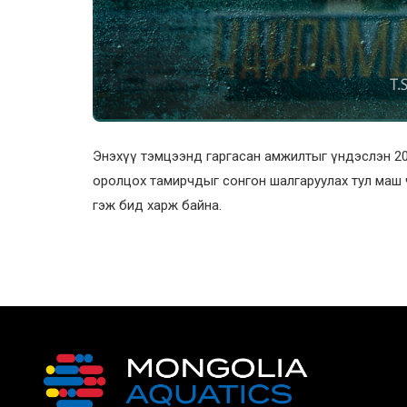
Энэхүү тэмцээнд гаргасан амжилтыг үндэслэн 20
оролцох тамирчдыг сонгон шалгаруулах тул маш ч
гэж бид харж байна.