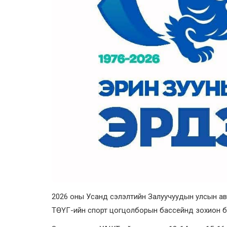
2026 оны Усанд сэлэлтийн Залуучуудын улсын ав
ТӨҮГ-ийн спорт цогцолборын бассейнд зохион б