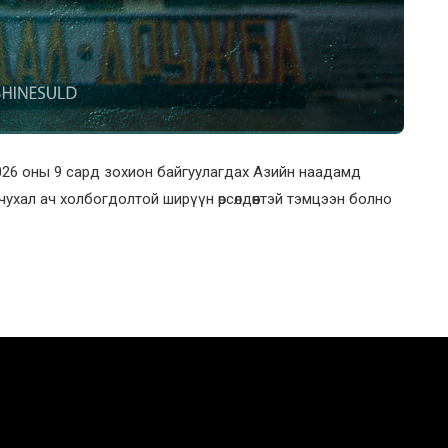
26 оны 9 сард зохион байгуулагдах Азийн наадамд
ухал ач холбогдолтой ширүүн өрсөлдөөнтэй тэмцээн болно