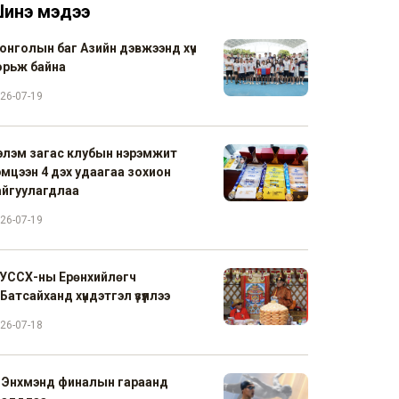
инэ мэдээ
онголын баг Азийн дэвжээнд хүч
орьж байна
26-07-19
элэм загас клубын нэрэмжит
эмцээн 4 дэх удаагаа зохион
айгуулагдлаа
26-07-19
УССХ-ны Ерөнхийлөгч
Батсайханд хүндэтгэл үзүүллээ
26-07-18
. Энхмэнд финалын гараанд