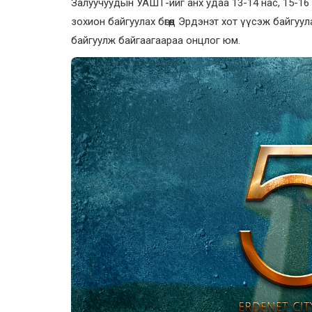
Залуучуудын УАШТ-ийг анх удаа 13-14 нас, 15-16 н
зохион байгуулах бөгөөд Эрдэнэт хот үүсэж байгу
байгуулж байгаагаараа онцлог юм.