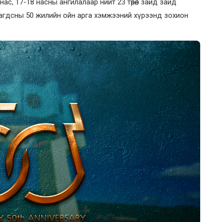
ас, 17-18 насны ангилалаар нийт 23 төрөл зайд зайд
улагдсны 50 жилийн ойн арга хэмжээний хүрээнд зохион