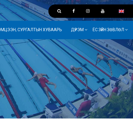
ЭМЦЭЭН, СУРГАЛТЫН ХУВААРЬ
ДҮРЭМ
ЁС ЗҮЙН ЗӨВЛӨЛ