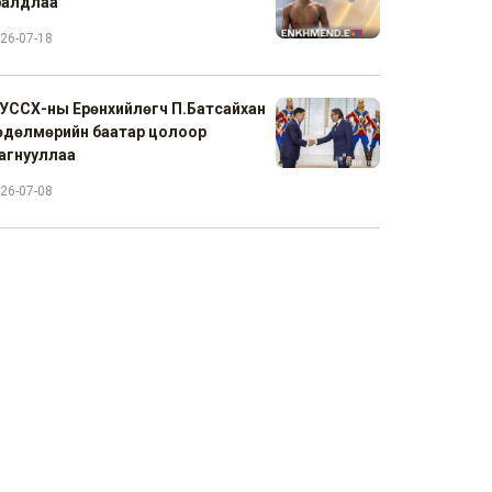
ралдлаа
26-07-18
УССХ-ны Ерөнхийлөгч П.Батсайхан
өдөлмөрийн баатар цолоор
агнууллаа
26-07-08