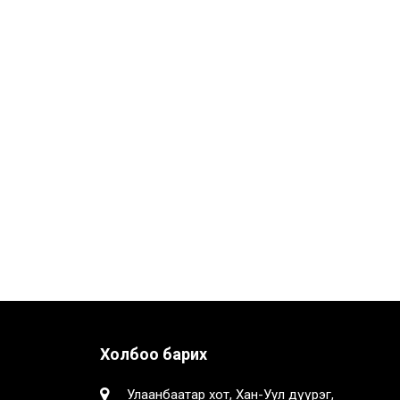
Холбоо барих
Улаанбаатар хот, Хан-Уул дүүрэг,