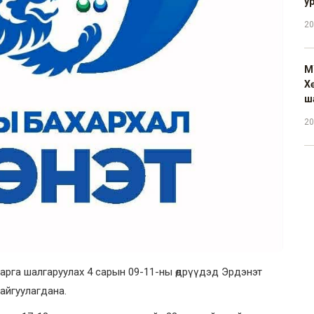
у
20
М
Х
ш
20
арга шалгаруулах 4 сарын 09-11-ны өдрүүдэд Эрдэнэт
айгуулагдана.