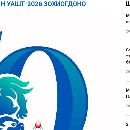
Н УАШТ-2026 ЗОХИОГДОНО
Ш
М
с
20
С
т
б
20
М
П.
20
Э