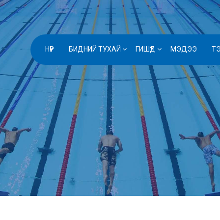
НҮҮР
БИДНИЙ ТУХАЙ
ГИШҮҮД
МЭДЭЭ
Т