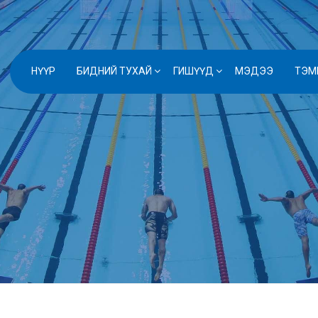
НҮҮР
БИДНИЙ ТУХАЙ
ГИШҮҮД
МЭДЭЭ
ТЭМ