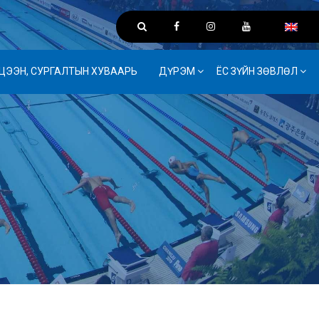
ЦЭЭН, СУРГАЛТЫН ХУВААРЬ
ДҮРЭМ
ЁС ЗҮЙН ЗӨВЛӨЛ