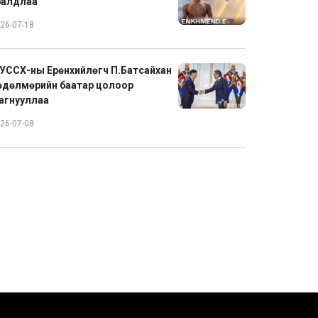
ралдлаа
26-07-18
УССХ-ны Ерөнхийлөгч П.Батсайхан
өдөлмөрийн баатар цолоор
агнууллаа
26-07-08