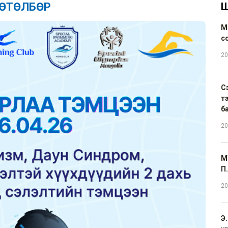
ХӨТӨЛБӨР
Ш
М
с
20
С
т
б
20
М
П.
20
Э