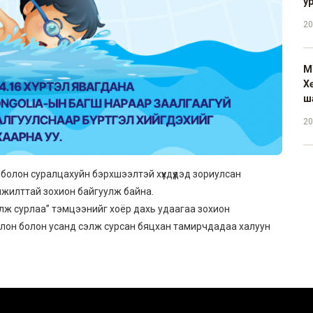
у
20
М
Х
ш
20
болон суралцахуйн бэрхшээлтэй хүүхдүүдэд зориулсан
жилттай зохион байгуулж байна.
 сэлж сурлаа” тэмцээнийг хоёр дахь удаагаа зохион
олон болон усанд сэлж сурсан бяцхан тамирчдадаа халуун