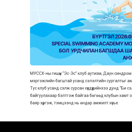
МУССХ-ны гишүүн “Эс-Эс” клуб аутизм, Даун синдром 
мэргэжлийн багштай усанд сэлэлтийн сургалтыг ам
Тус клуб усанд сэлж сурсан хүүхдүүдийнхээ дунд “Би
байгуулахаар бэлтгэж байгаа бөгөөд клубын хамт 
баяр хүргэж, тэмцээнд нь өндөр амжилт хүсье.