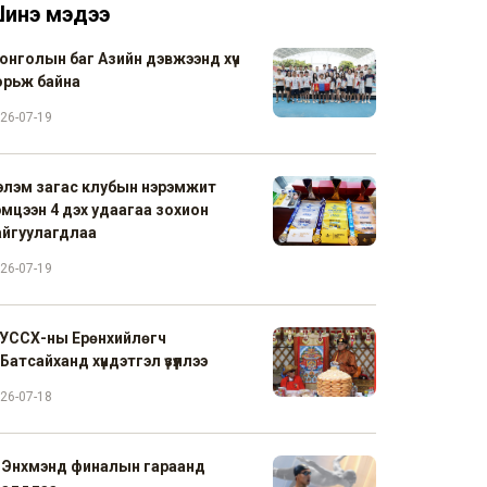
инэ мэдээ
онголын баг Азийн дэвжээнд хүч
орьж байна
26-07-19
элэм загас клубын нэрэмжит
эмцээн 4 дэх удаагаа зохион
айгуулагдлаа
26-07-19
УССХ-ны Ерөнхийлөгч
Батсайханд хүндэтгэл үзүүллээ
26-07-18
. Энхмэнд финалын гараанд