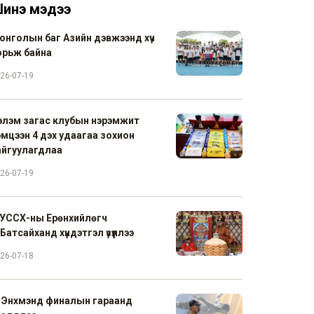
инэ мэдээ
онголын баг Азийн дэвжээнд хүч
орьж байна
26-07-19
элэм загас клубын нэрэмжит
эмцээн 4 дэх удаагаа зохион
айгуулагдлаа
26-07-19
УССХ-ны Ерөнхийлөгч
Батсайханд хүндэтгэл үзүүллээ
26-07-18
. Энхмэнд финалын гараанд