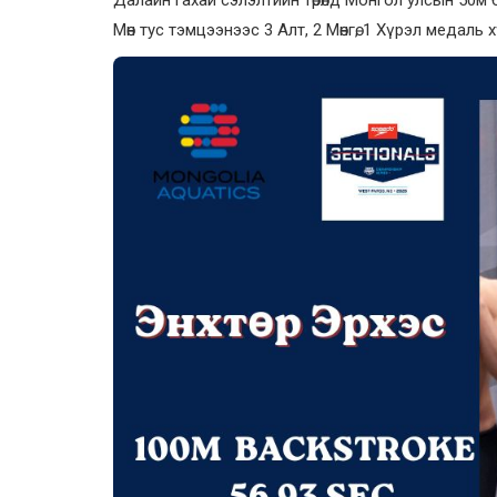
Далайн гахай сэлэлтийн төрөлд Монгол улсын 50м
Мөн тус тэмцээнээс 3 Алт, 2 Мөнгө, 1 Хүрэл медаль 