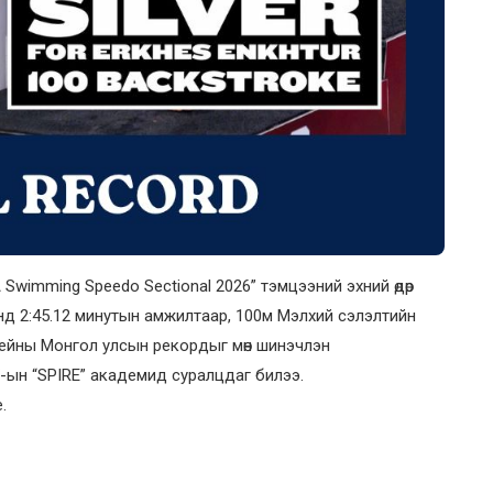
Swimming Speedo Sectional 2026” тэмцээний эхний өдөр
нд 2:45.12 минутын амжилтаар, 100м Мэлхий сэлэлтийн
ссейны Монгол улсын рекордыг мөн шинэчлэн
-ын “SPIRE” академид суралцдаг билээ.
.