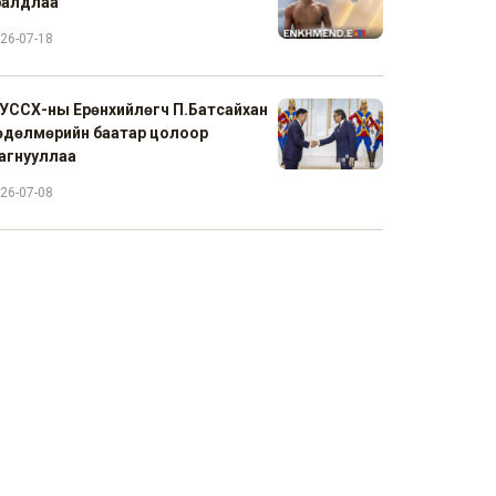
ралдлаа
26-07-18
УССХ-ны Ерөнхийлөгч П.Батсайхан
өдөлмөрийн баатар цолоор
агнууллаа
26-07-08