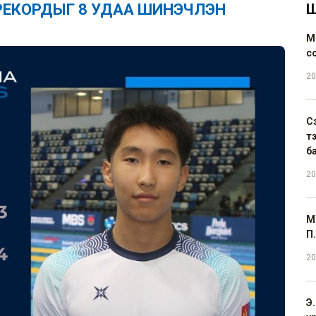
 РЕКОРДЫГ 8 УДАА ШИНЭЧЛЭН
Ш
М
с
20
С
т
б
20
М
П.
20
Э