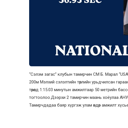
“Сэлэм загас” клубын тамирчин СМ Б. Марал “USA 
200м Мэлхий сэлэлтийн төрлийн урьдчилсан гараа
төрөлд 1:15.03 минутын амжилтаар 50 метрийн ба
тогтоолоо.Дээрхи 2 тамирчин маань хоёулаа АНУ
Тамирчдадаа баяр хүргэж улам өндөр амжилт хүсье