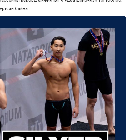
 бассейны рекорд амжилтыг 6 удаа шинэчлэн тогтоолоо.
хүртсэн байна.