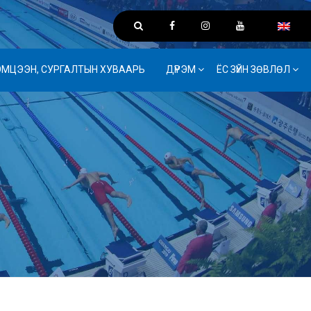
ЭМЦЭЭН, СУРГАЛТЫН ХУВААРЬ
ДҮРЭМ
ЁС ЗҮЙН ЗӨВЛӨЛ