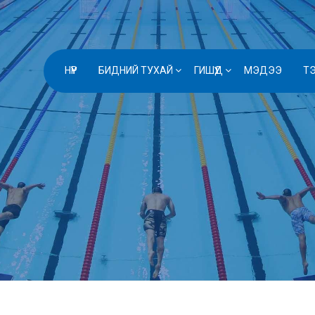
НҮҮР
БИДНИЙ ТУХАЙ
ГИШҮҮД
МЭДЭЭ
Т