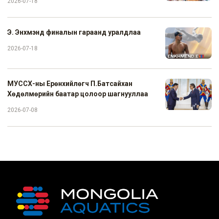
2026-07-18
Э. Энхмэнд финалын гараанд уралдлаа
2026-07-18
МУССХ-ны Ерөнхийлөгч П.Батсайхан
Хөдөлмөрийн баатар цолоор шагнууллаа
2026-07-08