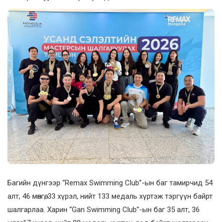
Багийн дүнгээр “Remax Swimming Club”-ын баг тамирчид 54
алт, 46 мөнгө, 33 хүрэл, нийт 133 медаль хүртэж тэргүүн байрт
шалгарлаа. Харин “Gan Swimming Club”-ын баг 35 алт, 36