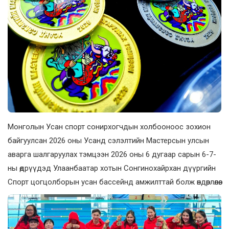
Монголын Усан спорт сонирхогчдын холбооноос зохион
байгуулсан 2026 оны Усанд сэлэлтийн Мастерсын улсын
аварга шалгаруулах тэмцээн 2026 оны 6 дугаар сарын 6-7-
ны өдрүүдэд Улаанбаатар хотын Сонгинохайрхан дүүргийн
Спорт цогцолборын усан бассейнд амжилттай болж өндөрлөлөө.