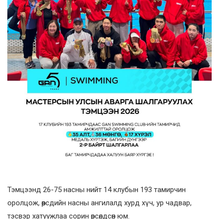
Тэмцээнд 26-75 насны нийт 14 клубын 193 тамирчин
оролцож, өөрсдийн насны ангилалд хурд хүч, ур чадвар,
тэсвэр хатуужлаа сорин өрсөлдсөн юм.