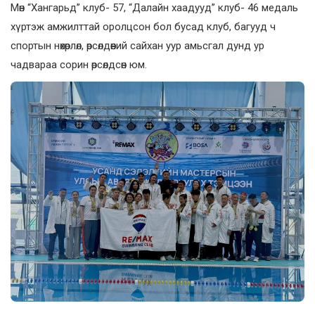
Мөн “Хангарьд” клуб- 57, “Далайн хаадууд” клуб- 46 медаль
хүртэж амжилттай оролцсон бол бусад клуб, багууд ч
спортын нөхөрлөл, өрсөлдөөний сайхан уур амьсгал дунд ур
чадвараа сорин өрсөлдсөн юм.