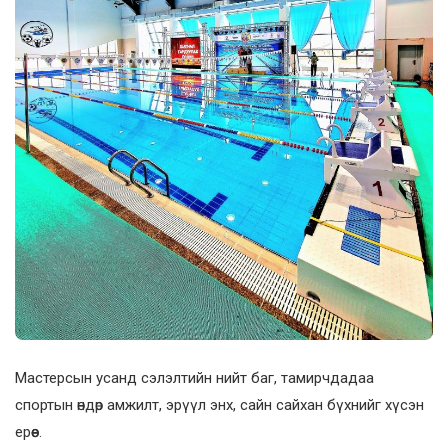
Мастерсын усанд сэлэлтийн нийт баг, тамирчдадаа
спортын өндөр амжилт, эрүүл энх, сайн сайхан бүхнийг хүсэн
ерөөе.