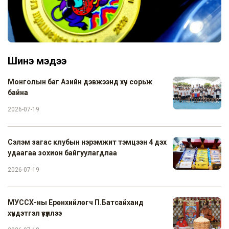
Шинэ мэдээ
Монголын баг Азийн дэвжээнд хүч сорьж
байна
2026-07-19
Сэлэм загас клубын нэрэмжит тэмцээн 4 дэх
удаагаа зохион байгуулагдлаа
2026-07-19
МУССХ-ны Ерөнхийлөгч П.Батсайханд
хүндэтгэл үзүүллээ