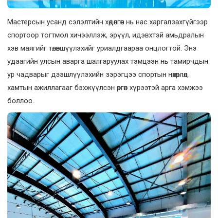
Мастерсын усанд сэлэлтийн хөдөлгөөн нь нас харгалзахгүйгээр
спортоор тогтмол хичээллэж, эрүүл, идэвхтэй амьдралын
хэв маягийг төлөвшүүлэхийг уриалдгаараа онцлогтой. Энэ
удаагийн улсын аварга шалгаруулах тэмцээн нь тамирчдын
ур чадварыг дээшлүүлэхийн зэрэгцээ спортын нөхөрлөл,
хамтын ажиллагааг бэхжүүлсэн өргөн хүрээтэй арга хэмжээ
боллоо.