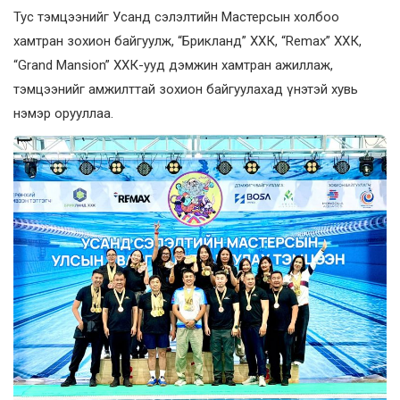
Тус тэмцээнийг Усанд сэлэлтийн Мастерсын холбоо
хамтран зохион байгуулж, “Брикланд” ХХК, “Remax” ХХК,
“Grand Mansion” ХХК-ууд дэмжин хамтран ажиллаж,
тэмцээнийг амжилттай зохион байгуулахад үнэтэй хувь
нэмэр орууллаа.