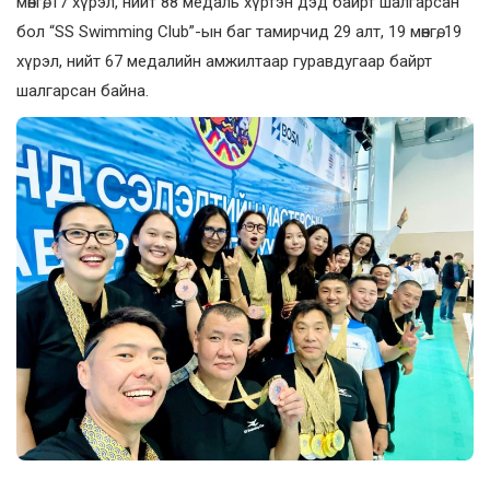
мөнгө, 17 хүрэл, нийт 88 медаль хүртэн дэд байрт шалгарсан
бол “SS Swimming Club”-ын баг тамирчид 29 алт, 19 мөнгө, 19
хүрэл, нийт 67 медалийн амжилтаар гуравдугаар байрт
шалгарсан байна.