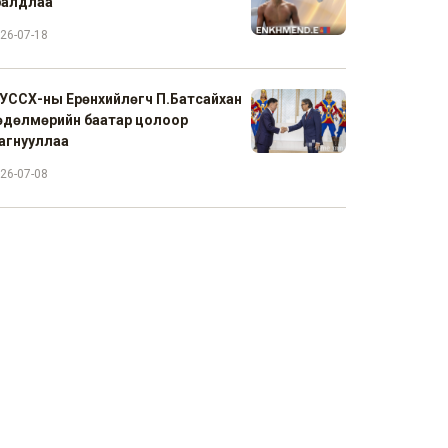
ралдлаа
26-07-18
УССХ-ны Ерөнхийлөгч П.Батсайхан
өдөлмөрийн баатар цолоор
агнууллаа
26-07-08