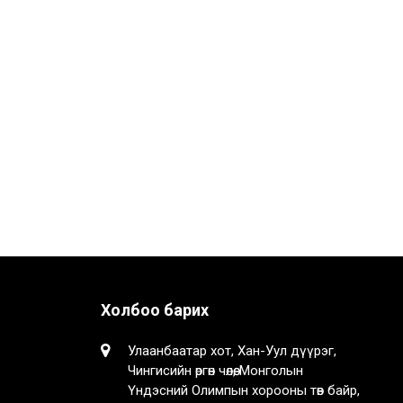
Холбоо барих
Улаанбаатар хот, Хан-Уул дүүрэг,
Чингисийн өргөн чөлөө, Монголын
Үндэсний Олимпын хорооны төв байр,