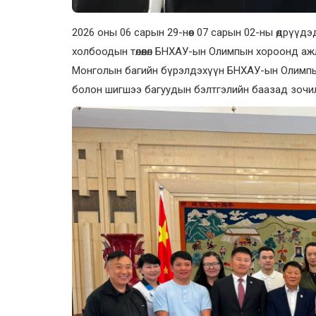
2026 оны 06 сарын 29-нөөс 07 сарын 02-ны өдрүү
холбоодын төлөөлөл БНХАУ-ын Олимпын хороонд аж
Монголын багийн бүрэлдэхүүн БНХАУ-ын Олимпын
болон шигшээ багуудын бэлтгэлийн баазад зочи