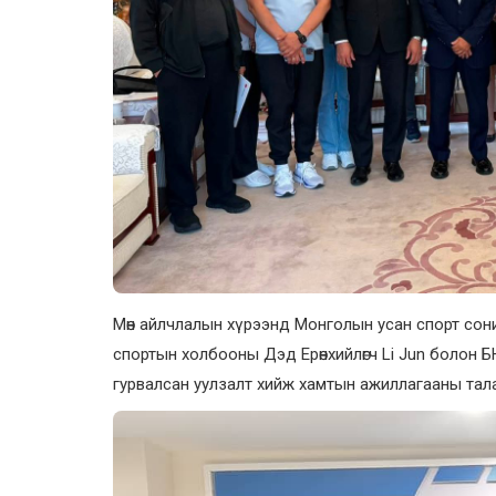
Мөн айлчлалын хүрээнд Монголын усан спорт со
спортын холбооны Дэд Ерөнхийлөгч Li Jun болон
гурвалсан уулзалт хийж хамтын ажиллагааны тал