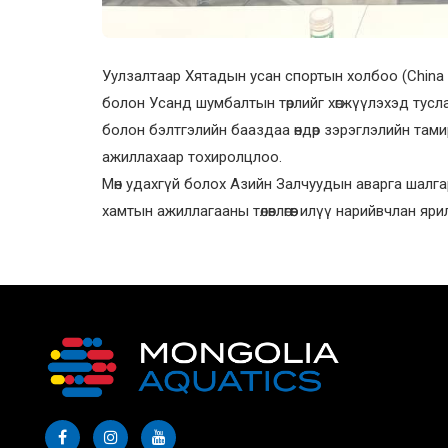
Уулзалтаар Хятадын усан спортын холбоо (China 
болон Усанд шумбалтын төрлийг хөгжүүлэхэд тусл
болон бэлтгэлийн бааздаа өндөр зэрэглэлийн там
ажиллахаар тохиролцлоо.
Мөн удахгүй болох Азийн Залчуудын аварга шалг
хамтын ажиллагааны төлөвлөгөөг илүү нарийвчлан яр