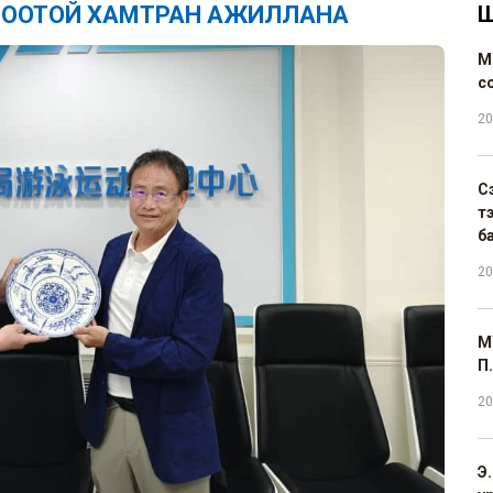
БООТОЙ ХАМТРАН АЖИЛЛАНА
Ш
М
с
20
С
т
б
20
М
П.
20
Э