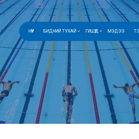
НҮҮР
БИДНИЙ ТУХАЙ
ГИШҮҮД
МЭДЭЭ
Т