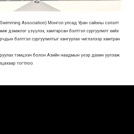
Swimming Association) Монгол улсад Уран сайхны сэлэлт
амж дэмжлэг үзүүлэх, хамтарсан бэлтгэл сургуулилт хийх
ирчдын бэлтгэл сургуулилтыг хангуулах чиглэлээр хамтран
аруулах тэмцээн болон Азийн наадмын үеэр дахин уулзаж
илцахаар тогтлоо.