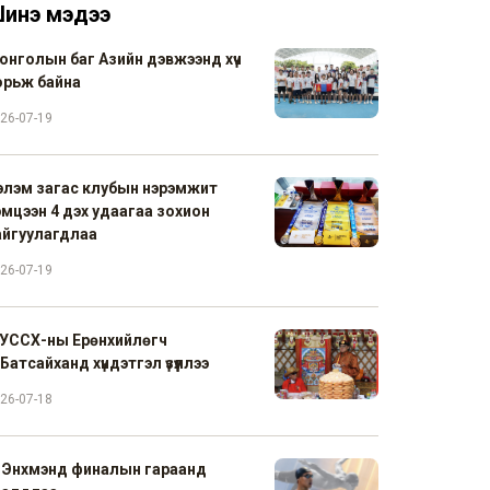
инэ мэдээ
онголын баг Азийн дэвжээнд хүч
орьж байна
26-07-19
элэм загас клубын нэрэмжит
эмцээн 4 дэх удаагаа зохион
айгуулагдлаа
26-07-19
УССХ-ны Ерөнхийлөгч
Батсайханд хүндэтгэл үзүүллээ
26-07-18
. Энхмэнд финалын гараанд