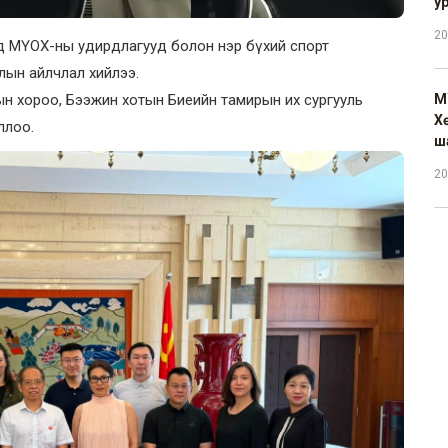
у
20
дэд МҮОХ-ны удирдлагууд болон нэр бүхий спорт
лын айлчлал хийлээ.
 хороо, Бээжин хотын Биеийн тамирын их сургууль
М
Х
ллоо.
ш
20