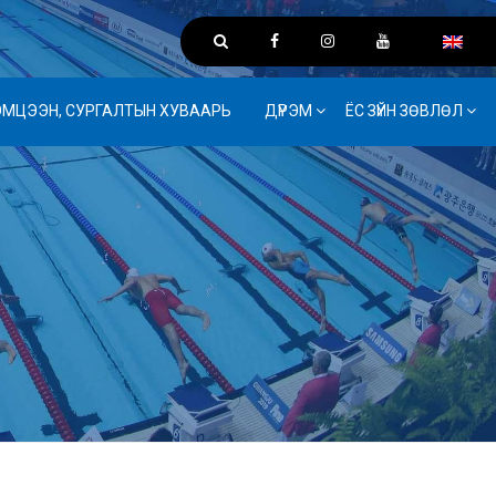
ЭМЦЭЭН, СУРГАЛТЫН ХУВААРЬ
ДҮРЭМ
ЁС ЗҮЙН ЗӨВЛӨЛ