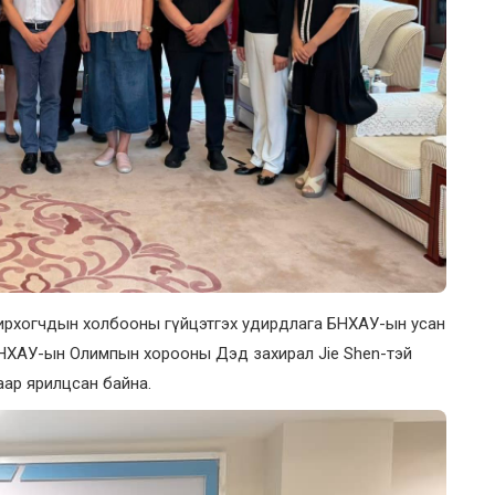
нирхогчдын холбооны гүйцэтгэх удирдлага БНХАУ-ын усан
 БНХАУ-ын Олимпын хорооны Дэд захирал Jie Shen-тэй
аар ярилцсан байна.