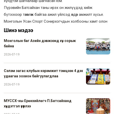
хүндтэй шагналаар шагнасан юм.
Пүрэвийн Батсайхан таны ирэх он жилүүдэд хийж
бүтээхээр төлөвлөж байгаа ажил үйлсэд өндөр амжилт хүсье.
Монголын Усан Спорт Сонирхогчдын холбооны хамт олон
Шинэ мэдээ
Монголын баг Азийн дэвжээнд хүч сорьж
байна
2026-07-19
Сэлэм загас клубын нэрэмжит тэмцээн 4 дэх
удаагаа зохион байгуулагдлаа
2026-07-19
МУССХ-ны Ерөнхийлөгч П.Батсайханд
хүндэтгэл үзүүллээ