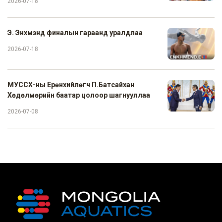
2026-07-18
Э. Энхмэнд финалын гараанд уралдлаа
2026-07-18
МУССХ-ны Ерөнхийлөгч П.Батсайхан
Хөдөлмөрийн баатар цолоор шагнууллаа
2026-07-08