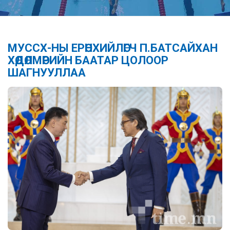
МУССХ-НЫ ЕРӨНХИЙЛӨГЧ П.БАТСАЙХАН
ХӨДӨЛМӨРИЙН БААТАР ЦОЛООР
ШАГНУУЛЛАА