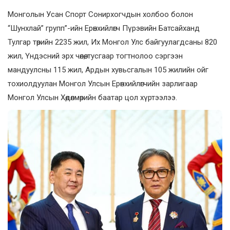
Монголын Усан Спорт Сонирхогчдын холбоо болон
“Шунхлай” групп”-ийн Ерөнхийлөгч Пүрэвийн Батсайханд
Тулгар төрийн 2235 жил, Их Монгол Улс байгуулагдсаны 820
жил, Үндэсний эрх чөлөө, тусгаар тогтнолоо сэргээн
мандуулсны 115 жил, Ардын хувьсгалын 105 жилийн ойг
тохиолдуулан Монгол Улсын Ерөнхийлөгчийн зарлигаар
Монгол Улсын Хөдөлмөрийн баатар цол хүртээлээ.