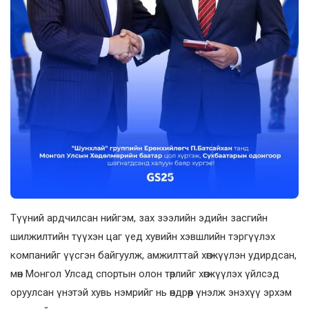
Түүний ардчилсан нийгэм, зах зээлийн эдийн засгийн
шилжилтийн түүхэн цаг үед хувийн хэвшлийн тэргүүлэх
компанийг үүсгэн байгуулж, амжилттай хөгжүүлэн удирдсан,
мөн Монгол Улсад спортын олон төрлийг хөгжүүлэх үйлсэд
оруулсан үнэтэй хувь нэмрийг нь өндрөөр үнэлж энэхүү эрхэм