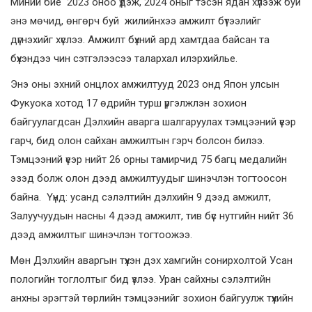
Миний бие 2023 оноо үдэж, 2024 оныг тэсэн ядан хүлээж буй
энэ мөчид, өнгөрч буй жилийнхээ амжилт бүтээлийг
дүгнэхийг хүслээ. Амжилт бүхний ард хамтдаа байсан та
бүхэндээ чин сэтгэлээсээ талархал илэрхийлье.
Энэ оны эхний онцлох амжилтууд 2023 онд Япон улсын
Фукуока хотод 17 өдрийн турш үргэлжлэн зохион
байгуулагдсан Дэлхийн аварга шалгаруулах тэмцээний үеэр
гарч, бид олон сайхан амжилтын гэрч болсон билээ.
Тэмцээний үеэр нийт 26 орны тамирчид 75 багц медалийн
эзэд болж олон дээд амжилтуудыг шинэчлэн тогтоосон
байна. Үүнд: усанд сэлэлтийн дэлхийн 9 дээд амжилт,
Залуучуудын насны 4 дээд амжилт, тив бүс нутгийн нийт 36
дээд амжилтыг шинэчлэн тогтоожээ.
Мөн Дэлхийн аваргын түүхэн дэх хамгийн сонирхолтой Усан
пологийн тоглолтыг бид үзлээ. Уран сайхны сэлэлтийн
анхны эрэгтэй төрлийн тэмцээнийг зохион байгуулж түүхийн