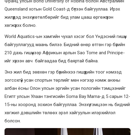
Франц улсын Bond University of Robina болон Австралийн
Queensland хотын Gold Coast-д бүтээн байгууллаа. Ирэх
жилүүдэд энэхүү хөтөлбөрийг бид улам цааш өргөжүүлэн
хөгжүүлэх болно.
World Aquatics-ын хамгийн чухал хэсэг бол Үндэсний гишүүн
байгууллагууд маань билээ. Бидний өнөр өтгөн гэр бүлийн
210 дахь гишүүнээр Африкын арлын Sao Tome and Principe-
ийг хүлээн авч байгаадаа бид баяртай байна.
Энэ жил бид зөвхөн гэр бүлийнхээ гишүүдийн тоог нэмээд
зогсохгүй усан спортын төрлийг мөн нэгээр нэмж анхны
албан ёсны Олон улсын эргийн усан пологийн тэмцээнийг
Египт улсын Улаан тэнгисийн Soma Bay Marna-д 5 сарын 12-
15-ны хооронд зохион байгууллаа. Энэхүү тэмцээн нь бидний
хөгжил дэвшлийн төлөөх эрэл хайгуулын илэрхийлэл
болсон.