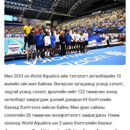
Мөн 2023 он World Aquatics-ийн тэтгэлэгт хөтөлбөрийн 10
жилийн ойн жил байлаа. Өнгөрсөн хугацаанд усанд сэлэлт,
задгай усанд сэлэлт, үсрэлтийн нийт 122 тамирчин энэхүү
хөтөлбөрт хамрагдаж дэлхий даяархи 69 бэлтгэлийн
баазад бэлтгэлээ хийсэн байна. Мөн уран сайхны
сэлэлтийн 20 тамирчин энэхүү тэтгэлэгт хамрагджээ. Нэмж
хэлэхэд World Aquatics-ын 2 шинэ бэлтгэлийн баазыг