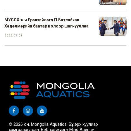
МУССХ-ны Ерөнхийлөгч П.Батсайхан
Хөдөлмөрийн баатар цолоор шагнууллаа
2026-07-08
© 2026 он. Mongolia Aquatics. Бүх эрх хуулиар
хамгаалагдсан. Вэб хөгжүүлэгч
Mind Agency