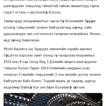
шалгаруулах тэмцээнд гайхалтай сайхан амжилтууд гарна
гэдэгт огтхон ч эргэлзэхгүй болсон.
Тамирчдад энэхүү амжилтыг гаргах бүх боломжийг бүрдүүлж
өгсөнд тэмцээнийг зохион байгуулагчид, шүүгчид, сайн
дурынхандаа чин сэтгэлээсээ талархал илэрхийлье. Японы
ард түмэнд баярлалаа.
World Aquatics-ын Удирдах зөвлөлийн нэрийн өмнөөс
Гүйцэтгэх хорооны хамт олонд гүн талархлаа илэрхийлье.
2024 оны 8 сар гэхэд бид 3 Дэлхийн аварга шалгаруулах
тэмцээн болон Парис-2024 Олимпийн наадмын усан
спортын 5 төрлийн тэмцээнийг 2-хон жилийн дотор зохион
байгуулсан байх болно. Тэдний маань ур чадвар, шургуу
хөдөлмөр байхгүй бол энэ бүхэн боломжгүй зүйл юм.