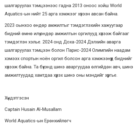
шалгаруулах тэмцээнээс гадна 2013 оноос хойш World
Aquatics-ын нийт 25 арга хэмжээг хүлээн авсан байна.
2023 оынхоо өндөр амжилтыг тэмдэглэхийн хажуугаар
бидний өмнө илүү өндөр амжилтын оргилууд хүлээж байгааг
тэмдэглэн хэлье. 2024 онд Доха-2024 Дэлхийн аварга
шалгаруулах тэмцээн болон Парис-2024 Олимпийн наадам
хэмээх спортын ноён оргил болсон арга хэмжээнүүд биднийг
хүлээж байна. Та бүхэнд шинэ аваргуудаа өлгийдөн авч, шинэ
амжилтуудад хамтдаа хүрэх шинэ оны мэндийг хүргье.
Хүндэтгэсэн
Captain Husain Al-Musallam
World Aquatics-ын Ерөнхийлөгч