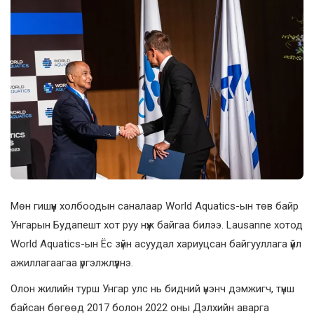
Мөн гишүүн холбоодын саналаар World Aquatics-ын төв байр
Унгарын Будапешт хот руу нүүж байгаа билээ. Lausanne хотод
World Aquatics-ын Ёс зүйн асуудал хариуцсан байгууллага үйл
ажиллагаагаа үргэлжлүүлнэ.
Олон жилийн турш Унгар улс нь бидний үнэнч дэмжигч, түнш
байсан бөгөөд 2017 болон 2022 оны Дэлхийн аварга