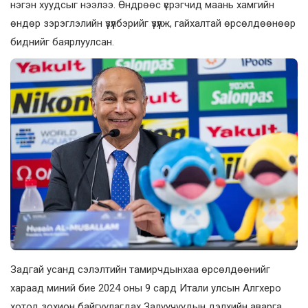
нэгэн хуудсыг нээлээ. Өндрөөс үсрэгчид маань хамгийн
өндөр зэрэглэлийн үзүүлбэрийг үзүүлж, гайхалтай өрсөлдөөнөөр
биднийг баярлуулсан.
Задгай усанд сэлэлтийн тамирчдынхаа өрсөлдөөнийг
хараад миний бие 2024 оны 9 сард Итали улсын Алгхеро
хотод зохион байгуулагдах Залуучуудын дэлхийн аварга