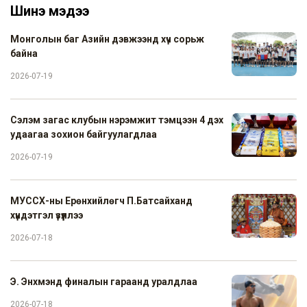
Шинэ мэдээ
Монголын баг Азийн дэвжээнд хүч сорьж
байна
2026-07-19
Сэлэм загас клубын нэрэмжит тэмцээн 4 дэх
удаагаа зохион байгуулагдлаа
2026-07-19
МУССХ-ны Ерөнхийлөгч П.Батсайханд
хүндэтгэл үзүүллээ
2026-07-18
Э. Энхмэнд финалын гараанд уралдлаа
2026-07-18