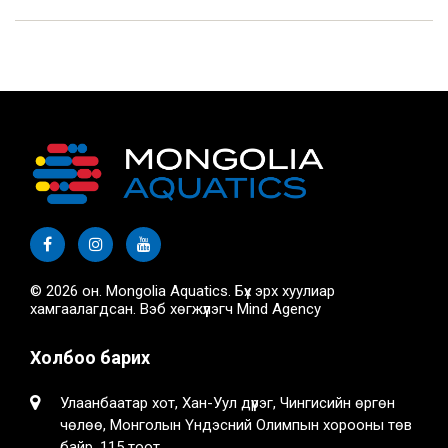
© 2026 он. Mongolia Aquatics. Бүх эрх хуулиар
хамгаалагдсан. Вэб хөгжүүлэгч
Mind Agency
Холбоо барих
Улаанбаатар хот, Хан-Уул дүүрэг, Чингисийн өргөн
чөлөө, Монголын Үндэсний Олимпын хорооны төв
байр, 115 тоот