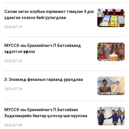
Сэлэм загас клубын нэрэмжит тэмцээн 4 дэх
удаагаа зохион байгуулагдлаа
2026-07-19
МУССХ-ны Ерөнхийлөгч П.Батсайханд
хүндэтгэл үзүүллээ
2026-07-18
Э. Энхмэнд финалын гараанд уралдлаа
2026-07-18
МУССХ-ны Ерөнхийлөгч П.Батсайхан
Хөдөлмөрийн баатар цолоор шагнууллаа
2026-07-08