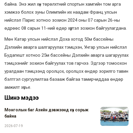
байна. Энэ жил хүн төрөлхтний спортын хамгийн том арга
хэмжээ болох зуны Олимпийн их наадам Франц улсын
нийслэл Парис хотноо зохион 2024 оны 07 сарын 26-ны
өдрөөс 08 сарын 11-ний өдөр хүртэл зохион байгуулагдана.
Мөн Катар улсын нийслэл Доха хотод 50м бассейны
Дэлхийн аварга шалгаруулах тэмцээн, Унгар улсын нийслэл
Будапешт хотноо 25м бассейны Дэлхийн аварга шагаруулах
тэмцээнийг зохион байгуулах тов гарчээ. Эдгээр томоохон
уралдаан тэмцээнд оролцох, оролцох өндөр зорилго тавин
бэлтгэл сургуулилтаа базааж байгаа тамирчиддаа өндөр
амжилт хүсье.
Шинэ мэдээ
Монголын баг Азийн дэвжээнд хүч сорьж
байна
2026-07-19