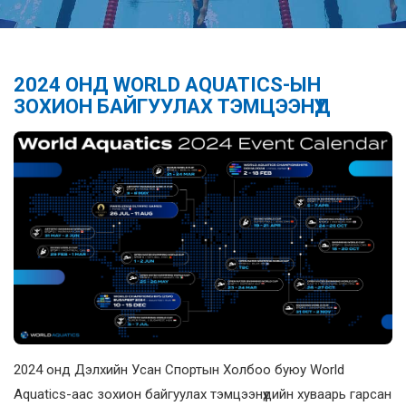
2024 ОНД WORLD AQUATICS-ЫН
ЗОХИОН БАЙГУУЛАХ ТЭМЦЭЭНҮҮД
2024 онд Дэлхийн Усан Спортын Холбоо буюу World
Aquatics-аас зохион байгуулах тэмцээнүүдийн хуваарь гарсан