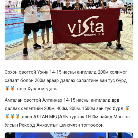
Орхон овогтой Үжин 14-15 насны ангилалд 200м холимог
сэлэлт болон 200м араар даллах сэлэлтийн зай тус бүрд
хоёр Хүрэл медаль
Амгалан овогтой Алтаннар 14-15 насны ангилалд өврөөр
даллах сэлэлтийн 200м, 400м, 800м, 1500м зай тус бүрд
дөрвөн АЛТАН МЕДАЛЬ хүртэж 1500м зайнд Монгол
Улсын Рекорд Амжилтыг шинэчлэн тогтоосон,