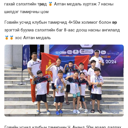
гахай сэлэлтийн төрөлд
Алтан медаль хүртэж 7 насны
шилдэг тамирчны цом
Говийн усчид клубын тамирчид 4×50м холимог болон өвөр
эрэгтэй буухиа сэлэлтийн баг 8-аас доош насны ангилалд
хос Алтан медаль
Говийн усчид клубын тамирчин Ч. Ананд 50м араар даллах