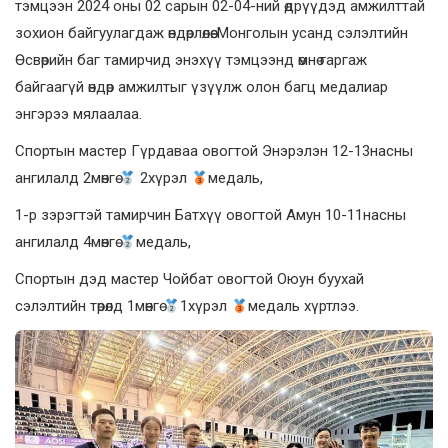
тэмцээн 2024 оны 02 сарын 02-04-ний өдрүүдэд амжилттай
зохион байгуулагдаж өндөрлөлөө. Монголын усанд сэлэлтийн
Өсвөрийн баг тамирчид энэхүү тэмцээнд өмнө гаргаж
байгаагүй өндөр амжилтыг үзүүлж олон багц медалиар
энгэрээ мялаалаа.
Спортын мастер Гүрдаваа овогтой Энэрэлэн 12-13насны
ангилалд 2мөнгө
2хүрэл
медаль,
1-р зэрэгтэй тамирчин Батхүү овогтой Амун 10-11насны
ангилалд 4мөнгө
медаль,
Спортын дэд мастер Чойбат овогтой Оюун буухай
сэлэлтийн төрөлд 1мөнгө
1хүрэл
медаль хүртлээ.