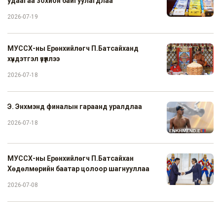
удаагаа зохион байгуулагдлаа
2026-07-19
МУССХ-ны Ерөнхийлөгч П.Батсайханд
хүндэтгэл үзүүллээ
2026-07-18
Э. Энхмэнд финалын гараанд уралдлаа
2026-07-18
МУССХ-ны Ерөнхийлөгч П.Батсайхан
Хөдөлмөрийн баатар цолоор шагнууллаа
2026-07-08