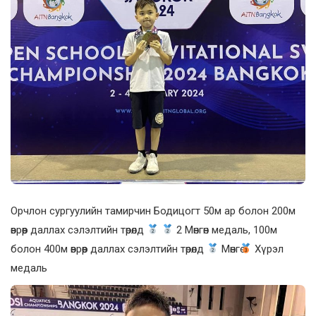
Орчлон сургуулийн тамирчин Бодицогт 50м ар болон 200м
өврөөр даллах сэлэлтийн төрөлд
2 Мөнгөн медаль, 100м
болон 400м өврөөр даллах сэлэлтийн төрөлд
Мөнгө
Хүрэл
медаль