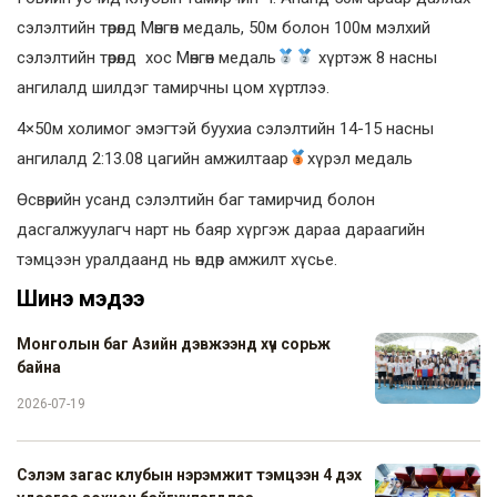
сэлэлтийн төрөлд Мөнгөн медаль, 50м болон 100м мэлхий
сэлэлтийн төрөлд хос Мөнгөн медаль
хүртэж 8 насны
ангилалд шилдэг тамирчны цом хүртлээ.
4×50м холимог эмэгтэй буухиа сэлэлтийн 14-15 насны
ангилалд 2:13.08 цагийн амжилтаар
хүрэл медаль
Өсвөрийн усанд сэлэлтийн баг тамирчид болон
дасгалжуулагч нарт нь баяр хүргэж дараа дараагийн
тэмцээн уралдаанд нь өндөр амжилт хүсье.
Шинэ мэдээ
Монголын баг Азийн дэвжээнд хүч сорьж
байна
2026-07-19
Сэлэм загас клубын нэрэмжит тэмцээн 4 дэх