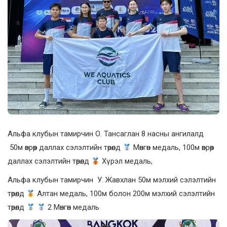
Альфа клубын тамирчин О. Тансаглан 8 насны ангилалд
50м өврөөр даллах сэлэлтийн төрөлд
Мөнгөн медаль, 100м өврөөр
даллах сэлэлтийн төрөлд
Хүрэл медаль,
Альфа клубын тамирчин У. Жавхлан 50м мэлхий сэлэлтийн
төрөлд
Алтан медаль, 100м болон 200м мэлхий сэлэлтийн
төрөлд
2 Мөнгөн медаль