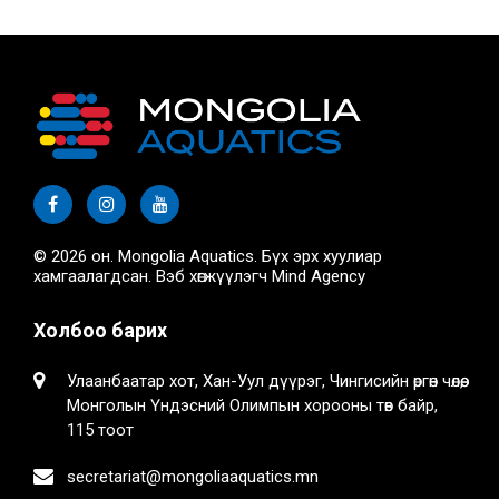
© 2026 он. Mongolia Aquatics. Бүх эрх хуулиар
хамгаалагдсан. Вэб хөгжүүлэгч
Mind Agency
Холбоо барих
Улаанбаатар хот, Хан-Уул дүүрэг, Чингисийн өргөн чөлөө,
Монголын Үндэсний Олимпын хорооны төв байр,
115 тоот
secretariat@mongoliaaquatics.mn