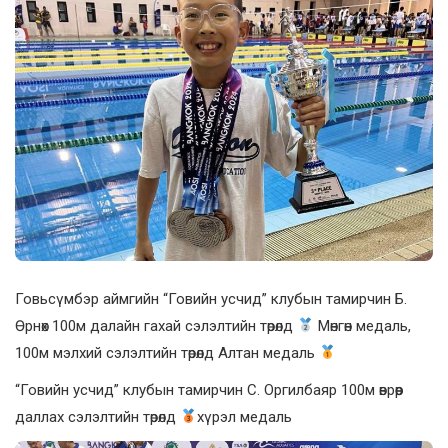
Говьсүмбэр аймгийн “Говийн усчид” клубын тамирчин Б.
Өрнөх 100м далайн гахай сэлэлтийн төрөлд
Мөнгөн медаль,
100м мэлхий сэлэлтийн төрөлд Алтан медаль
“Говийн усчид” клубын тамирчин С. Оргилбаяр 100м өврөөр
даллах сэлэлтийн төрөлд
хүрэл медаль