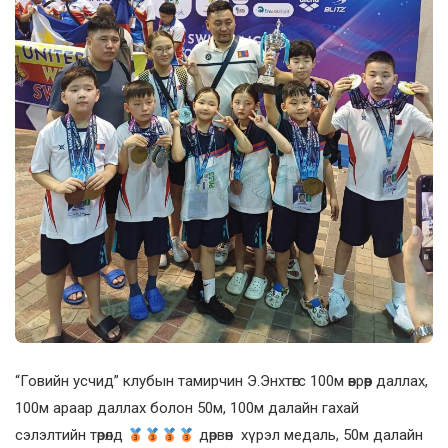
“Говийн усчид” клубын тамирчин Э.Энхтөгс 100м өврөөр даллах,
100м араар даллах болон 50м, 100м далайн гахай
сэлэлтийн төрөлд
дөрвөн хүрэл медаль, 50м далайн