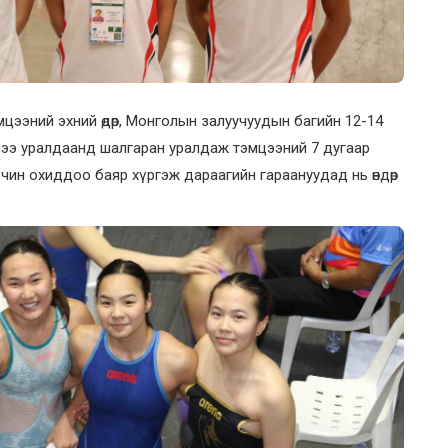
мцээний эхний өдөр, Монголын залуучуудын багийн 12-14
шээ уралдаанд шалгаран уралдаж тэмцээний 7 дугаар
чин охиддоо баяр хүргэж дараагийн гараануудад нь өндөр