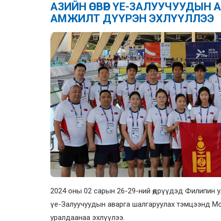
АЗИЙН ӨСВӨР ҮЕ-ЗАЛУУЧУУДЫН
АМЖИЛТ ДҮҮРЭН ЭХЛҮҮЛЛЭЭ
2024 оны 02 сарын 26-29-ний өдрүүдэд Филипин у
үе-Залуучуудын аварга шалгаруулах тэмцээнд Мо
уралдаанаа эхлүүлээ.