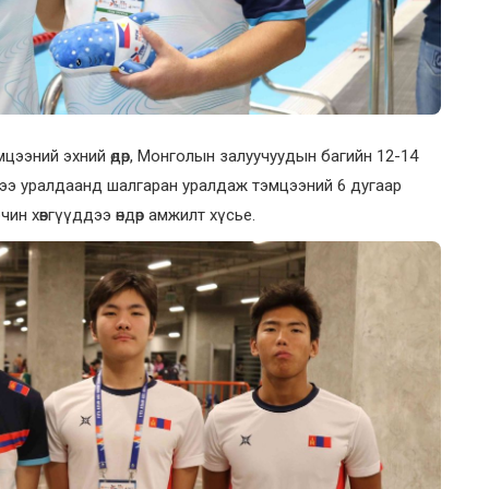
мцээний эхний өдөр, Монголын залуучуудын багийн 12-14
ээ уралдаанд шалгаран уралдаж тэмцээний 6 дугаар
ин хөвгүүддээ өндөр амжилт хүсье.