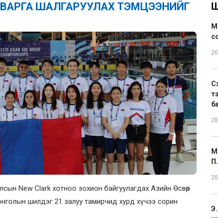
 АВАРГА ШАЛГАРУУЛАХ ТЭМЦЭЭНИЙГ
Ш
М
с
20
С
т
б
20
М
П.
20
лсын New Clark хотноо зохион байгуулагдах Азийн Өсвөр
нголын шилдэг 21 залуу тамирчид хурд хүчээ сорин
Э