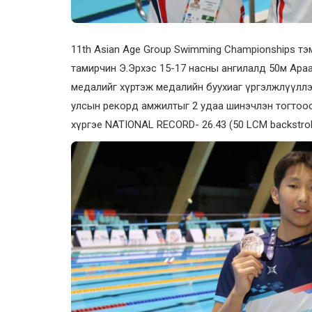
11th Asian Age Group Swimming Championships тэ
тамирчин Э.Эрхэс 15-17 насны ангилалд 50м Араа
медалийг хүртэж медалийн буухиаг үргэлжлүүлл
улсын рекорд амжилтыг 2 удаа шинэчлэн тогтоос
хүргэе NATIONAL RECORD- 26.43 (50 LCM backstro