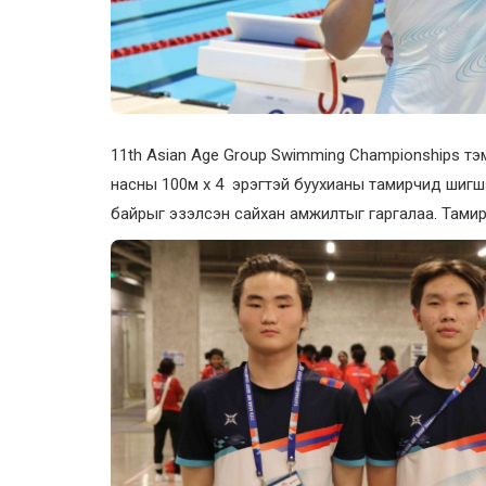
11th Asian Age Group Swimming Championships тэ
насны 100м х 4 эрэгтэй буухианы тамирчид шигш
байрыг эзэлсэн сайхан амжилтыг гаргалаа. Тамирч