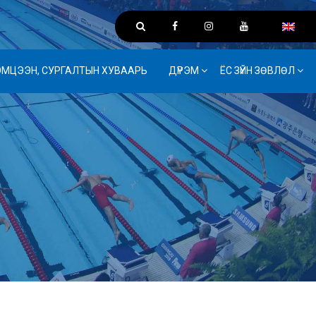
ЭМЦЭЭН, СУРГАЛТЫН ХУВААРЬ
ДҮРЭМ
ЁС ЗҮЙН ЗӨВЛӨЛ