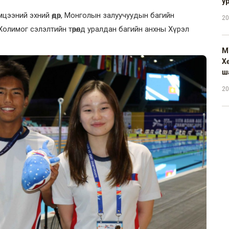
у
мцээний эхний өдөр, Монголын залуучуудын багийн
20
олимог сэлэлтийн төрөлд уралдан багийн анхны Хүрэл
М
Х
ш
20