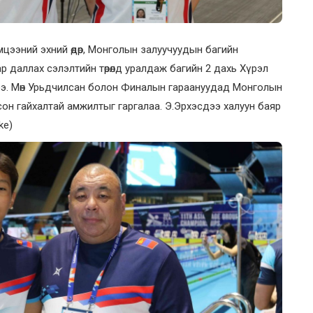
мцээний эхний өдөр, Монголын залуучуудын багийн
р даллах сэлэлтийн төрөлд уралдаж багийн 2 дахь Хүрэл
ээ. Мөн Урьдчилсан болон Финалын гараануудад Монголын
он гайхалтай амжилтыг гаргалаа. Э.Эрхэсдээ халуун баяр
ke)