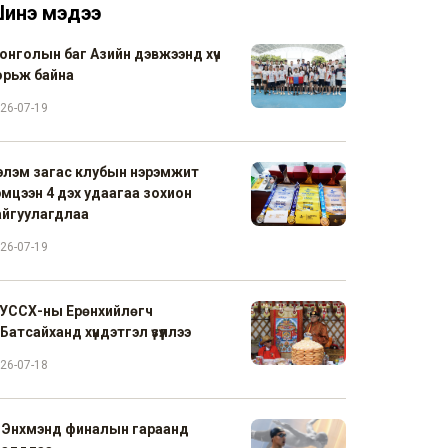
инэ мэдээ
онголын баг Азийн дэвжээнд хүч
орьж байна
26-07-19
элэм загас клубын нэрэмжит
эмцээн 4 дэх удаагаа зохион
айгуулагдлаа
26-07-19
УССХ-ны Ерөнхийлөгч
Батсайханд хүндэтгэл үзүүллээ
26-07-18
. Энхмэнд финалын гараанд