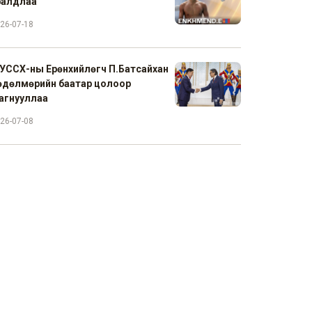
ралдлаа
26-07-18
УССХ-ны Ерөнхийлөгч П.Батсайхан
өдөлмөрийн баатар цолоор
агнууллаа
26-07-08