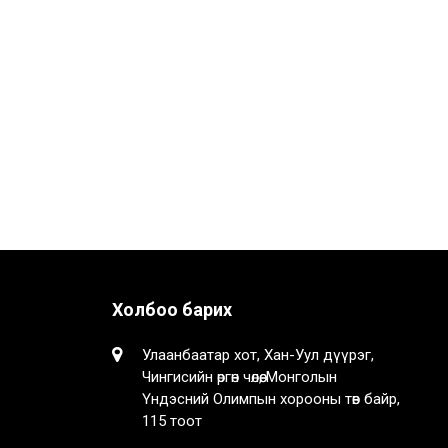
Холбоо барих
Улаанбаатар хот, Хан-Уул дүүрэг,
Чингисийн өргөн чөлөө, Монголын
Үндэсний Олимпын хорооны төв байр,
115 тоот