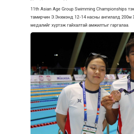
11th Asian Age Group Swimming Championships тэ
тамирчин Э.Энхмэнд 12-14 насны ангилалд 200м Х
медалийг хүртэж гайхалтай амжилтыг гаргалаа.