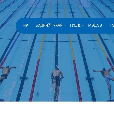
НҮҮР
БИДНИЙ ТУХАЙ
ГИШҮҮД
МЭДЭЭ
Т