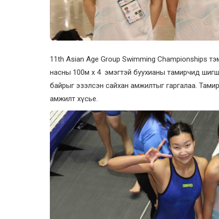
11th Asian Age Group Swimming Championships тэ
насны 100м х 4 эмэгтэй буухианы тамирчид шиг
байрыг эзэлсэн сайхан амжилтыг гаргалаа. Тамир
амжилт хүсье.