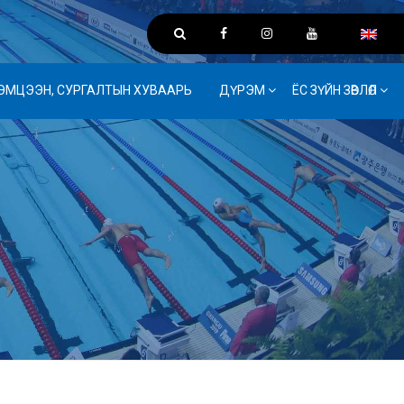
ЭМЦЭЭН, СУРГАЛТЫН ХУВААРЬ
ДҮРЭМ
ЁС ЗҮЙН ЗӨВЛӨЛ