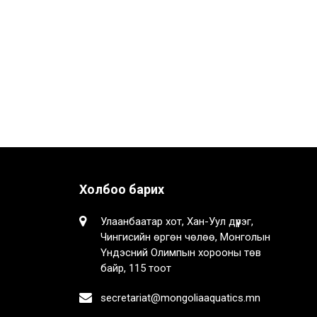
Холбоо барих
Улаанбаатар хот, Хан-Уул дүүрэг,
Чингисийн өргөн чөлөө, Монголын
Үндэсний Олимпын хорооны төв
байр, 115 тоот
secretariat@mongoliaaquatics.mn