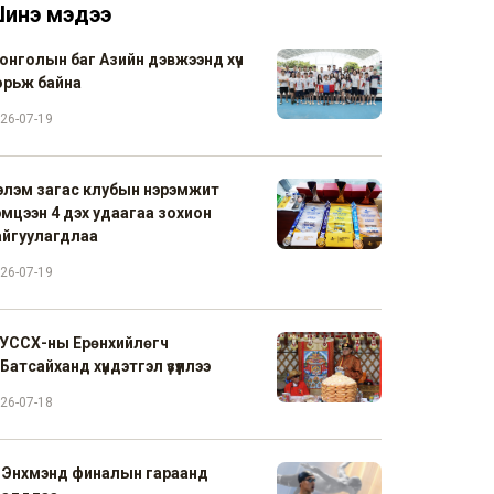
инэ мэдээ
онголын баг Азийн дэвжээнд хүч
орьж байна
26-07-19
элэм загас клубын нэрэмжит
эмцээн 4 дэх удаагаа зохион
айгуулагдлаа
26-07-19
УССХ-ны Ерөнхийлөгч
Батсайханд хүндэтгэл үзүүллээ
26-07-18
. Энхмэнд финалын гараанд