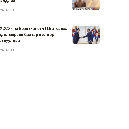
ралдлаа
26-07-18
УССХ-ны Ерөнхийлөгч П.Батсайхан
өдөлмөрийн баатар цолоор
агнууллаа
26-07-08