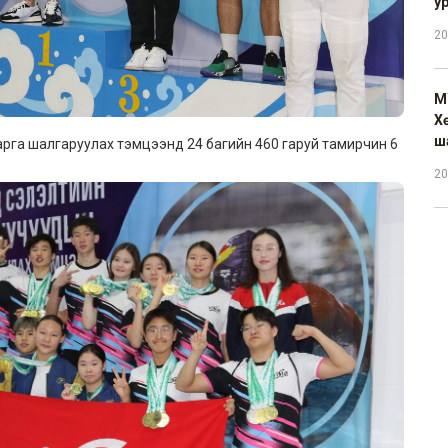
у
20
М
Х
ш
арга шалгаруулах тэмцээнд 24 багийн 460 гаруй тамирчин 6
20