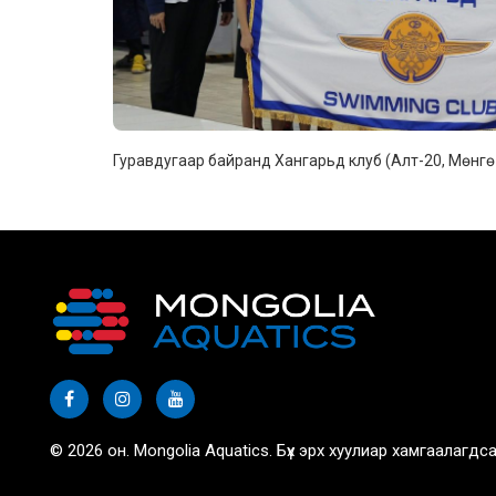
Гуравдугаар байранд Хангарьд клуб (Алт-20, Мөнгө
© 2026 он. Mongolia Aquatics. Бүх эрх хуулиар хамгаалагдса