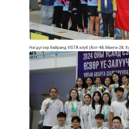
Нэгдүгээр байранд VISTA клуб (Алт-48, Мөнгө-28, Х