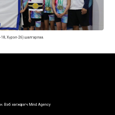
-18, Хүрэл-26) шалгарлаа.
н. Вэб хөгжүүлэгч
Mind Agency