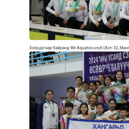
Хоёрдугаар байранд We Aquatics клуб (Алт-32, Мөнг