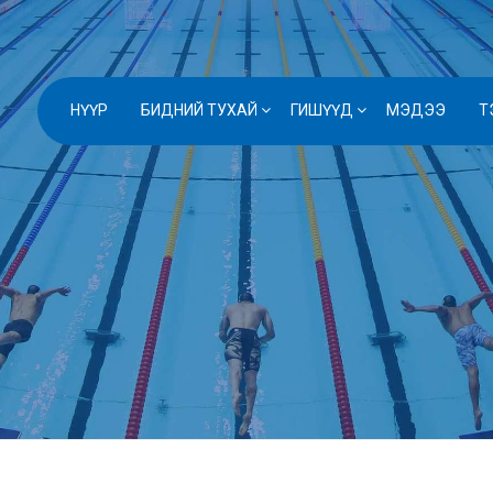
НҮҮР
БИДНИЙ ТУХАЙ
ГИШҮҮД
МЭДЭЭ
Т