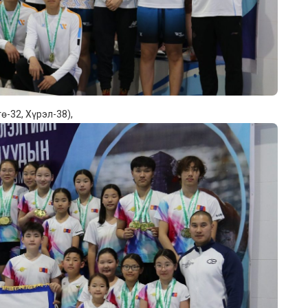
ө-32, Хүрэл-38),