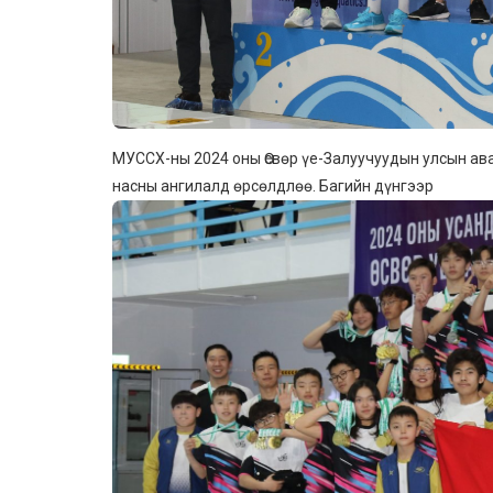
МУССХ-ны 2024 оны Өсвөр үе-Залуучуудын улсын ав
насны ангилалд өрсөлдлөө. Багийн дүнгээр