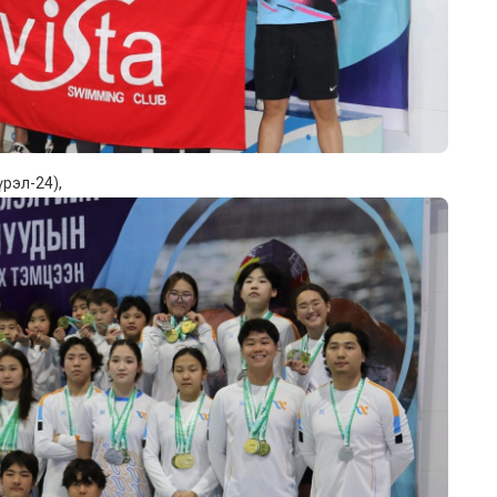
үрэл-24),