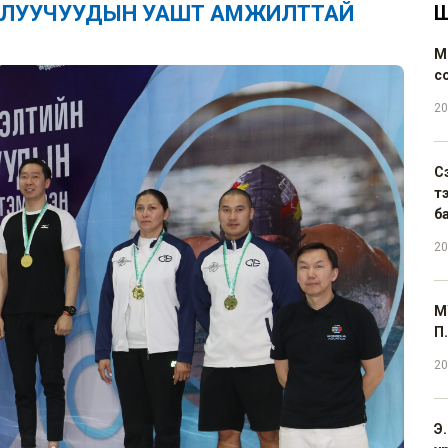
-ЗАЛУУЧУУДЫН УАШТ АМЖИЛТТАЙ
Ш
М
с
20
С
т
б
20
М
П.
20
Э