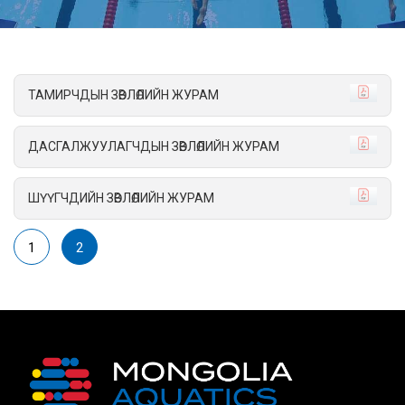
ТАМИРЧДЫН ЗӨВЛӨЛИЙН ЖУРАМ
ДАСГАЛЖУУЛАГЧДЫН ЗӨВЛӨЛИЙН ЖУРАМ
ШҮҮГЧДИЙН ЗӨВЛӨЛИЙН ЖУРАМ
1
2