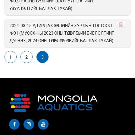
№02 (НАСНЫ БҮЛГИЙН ШАЛГУУР ЦАГИЙН
ҮЗҮҮЛЭЛТИЙГ БАТЛАХ ТУХАЙ)
2024-03-15 УДИРДАХ ЗӨВЛӨЛИЙН ХУРЛЫН ТОГТООЛ
№01 (МУССХ-НЫ 2023 ОНЫ ТӨЛӨВЛӨГӨӨНИЙ БИЕЛЭЛТИЙГ
ДҮГНЭХ, 2024 ОНЫ ТӨЛӨВЛӨГӨӨ, ТӨСВИЙГ БАТЛАХ ТУХАЙ)
1
2
3