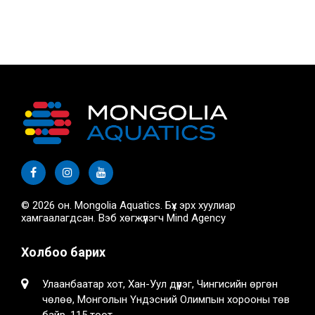
© 2026 он. Mongolia Aquatics. Бүх эрх хуулиар
хамгаалагдсан. Вэб хөгжүүлэгч
Mind Agency
Холбоо барих
Улаанбаатар хот, Хан-Уул дүүрэг, Чингисийн өргөн
чөлөө, Монголын Үндэсний Олимпын хорооны төв