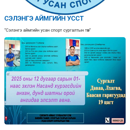
СЭЛЭНГЭ АЙМГИЙН УССТ
“Сэлэнгэ аймгийн усан спорт сургалтын төв”