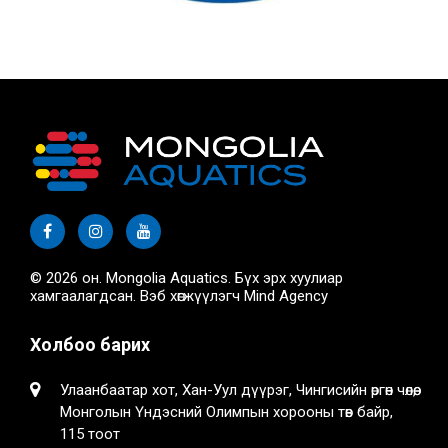
© 2026 он. Mongolia Aquatics. Бүх эрх хуулиар
хамгаалагдсан. Вэб хөгжүүлэгч
Mind Agency
Холбоо барих
Улаанбаатар хот, Хан-Уул дүүрэг, Чингисийн өргөн чөлөө,
Монголын Үндэсний Олимпын хорооны төв байр,
115 тоот