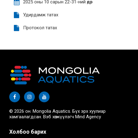
2025 оны 10 сарын 22-31-ний өдөр
Удирдамж татах
Протокол татах
© 2026 он. Mongolia Aquatics. Бүх эрх хуулиар
хамгаалагдсан. Вэб хөгжүүлэгч
Mind Agency
Холбоо барих