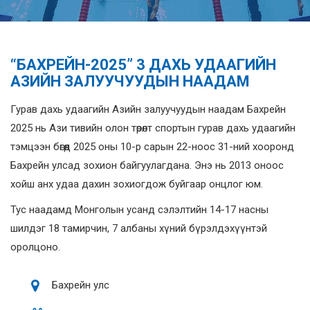
“БАХРЕЙН-2025” 3 ДАХЬ УДААГИЙН
АЗИЙН ЗАЛУУЧУУДЫН НААДАМ
Гурав дахь удаагийн Азийн залуучуудын наадам Бахрейн
2025 нь Ази тивийн олон төрөлт спортын гурав дахь удаагийн
тэмцээн бөгөөд 2025 оны 10-р сарын 22-ноос 31-ний хооронд
Бахрейн улсад зохион байгуулагдана. Энэ нь 2013 оноос
хойш анх удаа дахин зохиогдож буйгаар онцлог юм.
Тус наадамд Монголын усанд сэлэлтийн 14-17 насны
шилдэг 18 тамирчин, 7 албаны хүний бүрэлдэхүүнтэй
оролцоно.
Бахрейн улс