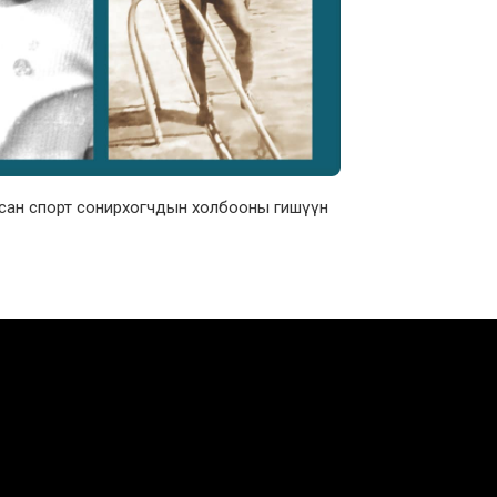
усан спорт сонирхогчдын холбооны гишүүн