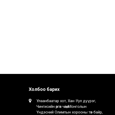
Холбоо барих
Улаанбаатар хот, Хан-Уул дүүрэг,
Чингисийн өргөн чөлөө, Монголын
Үндэсний Олимпын хорооны төв байр,