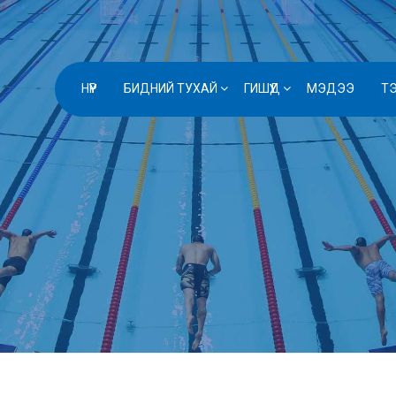
НҮҮР
БИДНИЙ ТУХАЙ
ГИШҮҮД
МЭДЭЭ
Т