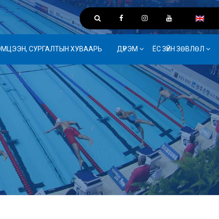
ЭМЦЭЭН, СУРГАЛТЫН ХУВААРЬ
ДҮРЭМ
ЁС ЗҮЙН ЗӨВЛӨЛ