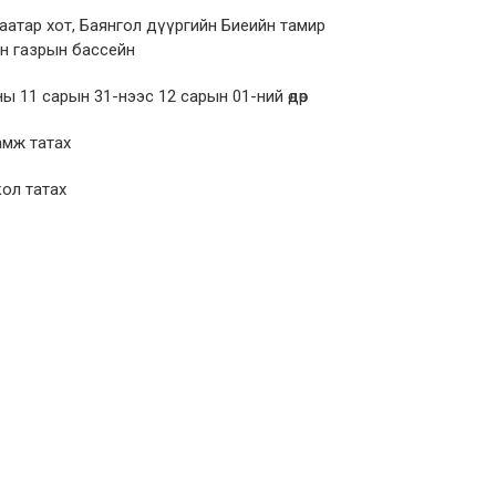
аатар хот, Баянгол дүүргийн Биеийн тамир
н газрын бассейн
ы 11 сарын 31-нээс 12 сарын 01-ний өдөр
мж татах
ол татах