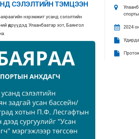
АНД СЭЛЭЛТИЙН ТЭМЦЭЭН
Улаанб
спорты
Баяраагийн нэрэмжит усанд сэлэлтийн
ний өдрүүдэд Улаанбаатар хот, Баянгол
2024 он
на.
Удирда
Проток