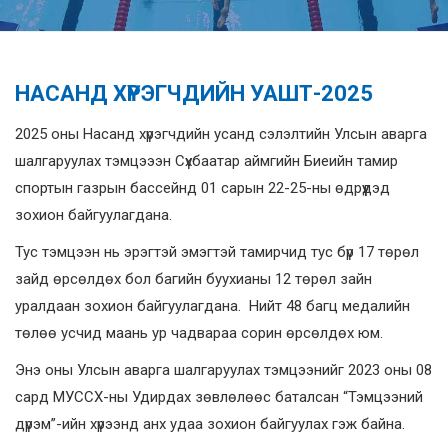
НАСАНД ХҮРЭГЧДИЙН УАШТ-2025
2025 оны Насанд хүрэгчдийн усанд сэлэлтийн Улсын аварга
шалгаруулах тэмцэээн Сүхбаатар аймгийн Биеийн тамир
спортын газрын бассейнд 01 сарын 22-25-ны өдрүүдэд
зохион байгуулагдана.
Тус тэмцээн нь эрэгтэй эмэгтэй тамирчид тус бүр 17 төрөл
зайд өрсөлдөх бол багийн буухианы 12 төрөл зайн
уралдаан зохион байгуулагдана. Нийт 48 багц медалийн
төлөө усчид маань ур чадвараа сорин өрсөлдөх юм.
Энэ оны Улсын аварга шалгаруулах тэмцээнийг 2023 оны 08
сард МУССХ-ны Удирдах зөвлөлөөс баталсан “Тэмцээний
дүрэм”-ийн хүрээнд анх удаа зохион байгуулах гэж байна.