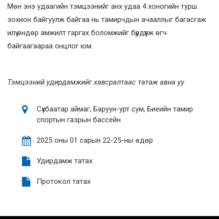
Мөн энэ удаагийн тэмцээнийг анх удаа 4 хоногийн турш
зохион байгуулж байгаа нь тамирчдын ачааллыг багасгаж
илүү өндөр амжилт гаргах боломжийг бүрдүүлж өгч
байгаагаараа онцлог юм.
Тэмцээний удирдамжийг хавсралтаас татаж авна уу
Сүхбаатар аймаг, Баруун-урт сум, Биеийн тамир
спортын газрын бассейн
2025 оны 01 сарын 22-25-ны өдөр
Удирдамж татах
Протокол татах