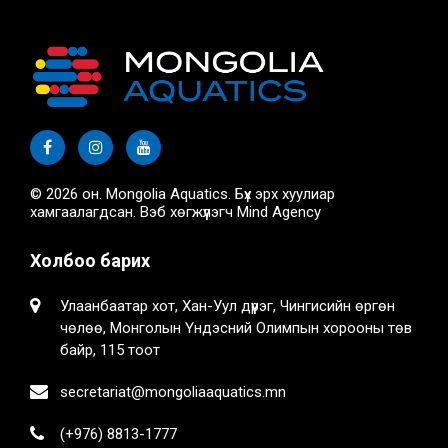
© 2026 он. Mongolia Aquatics. Бүх эрх хуулиар
хамгаалагдсан. Вэб хөгжүүлэгч
Mind Agency
Холбоо барих
Улаанбаатар хот, Хан-Уул дүүрэг, Чингисийн өргөн
чөлөө, Монголын Үндэсний Олимпын хорооны төв
байр, 115 тоот
secretariat@mongoliaaquatics.mn
(+976) 8813-1777