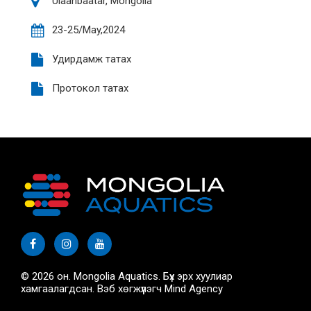
Ulaanbaatar, Mongolia
23-25/May,2024
Удирдамж татах
Протокол татах
© 2026 он. Mongolia Aquatics. Бүх эрх хуулиар
хамгаалагдсан. Вэб хөгжүүлэгч
Mind Agency