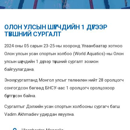
ОЛОН УЛСЫН ШҮҮГЧДИЙН 1 ДҮГЭЭР
ТҮВШНИЙ СУРГАЛТ
2024 оны 05 сарын 23-25-ны хооронд Улаанбаатар хотноо
Олон улсын усан спортын холбоо (World Aquatics)-ны Олон
улсын шүүгчдийн 1 дүгээр түвшний сургалт зохион
байгуулагдана.
Энэхүү сургалтанд Монгол улсыг төлөөлөн нийт 28 оролцогч
сонгогдсон бөгөөд БНСУ-аас 1 оролцогч оролцохоор
бүртгүүлсэн байна.
Сургалтыг Дэлхийн усан спортын холбооны сургагч багш
Vadim Akhmadiev удирдан явуулна.