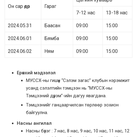
Он сар өдөр
Гараг
7-12 нас
13-18 нас
2024.05.31
Баасан
09:00
15:00
2024.06.01
Бямба
09:00
15:00
2024.06.02
Ням
09:00
15:00
Ерөнхий
мэдээлэл
МУССХ-ны гишүүн “Сэлэм загас” клубын нэрэмжит
усанд сэлэлтийн тэмцээн нь “МУССХ-ны
Тэмцээний дүрэм”-ийн дагуу явагдана.
Тэмцээнийг ганцаарчилсан төрлөөр зохион
байгуулна.
Насны
ангилал
Насны бүлэг : 7 нас, 8 нас, 9 нас, 10 нас, 11 нас, 12