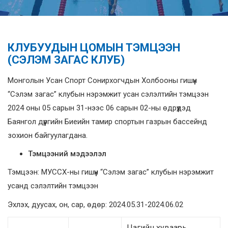
КЛУБУУДЫН ЦОМЫН ТЭМЦЭЭН
(СЭЛЭМ ЗАГАС КЛУБ)
Монголын Усан Спорт Сонирхогчдын Холбооны гишүүн
“Сэлэм загас” клубын нэрэмжит усан сэлэлтийн тэмцээн
2024 оны 05 сарын 31-нээс 06 сарын 02-ны өдрүүдэд
Баянгол дүүргийн Биеийн тамир спортын газрын бассейнд
зохион байгуулагдана.
Тэмцээний
мэдээлэл
Тэмцээн: МУССХ-ны гишүүн “Сэлэм загас” клубын нэрэмжит
усанд сэлэлтийн тэмцээн
Эхлэх, дуусах, он, сар, өдөр: 2024.05.31-2024.06.02
Цагийн хуваарь