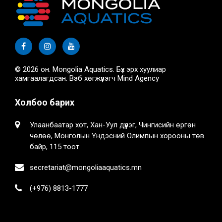
© 2026 он. Mongolia Aquatics. Бүх эрх хуулиар
хамгаалагдсан. Вэб хөгжүүлэгч
Mind Agency
Холбоо барих
Улаанбаатар хот, Хан-Уул дүүрэг, Чингисийн өргөн
чөлөө, Монголын Үндэсний Олимпын хорооны төв
байр, 115 тоот
secretariat@mongoliaaquatics.mn
(+976) 8813-1777