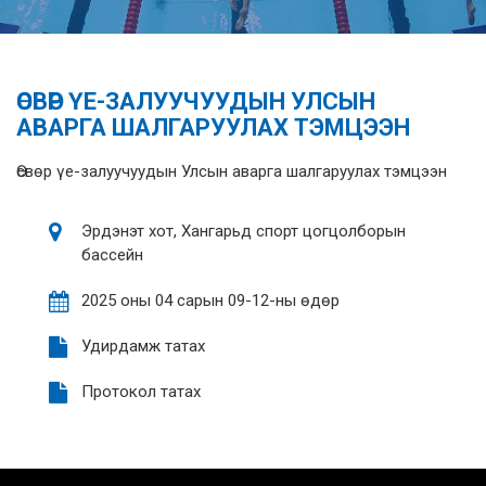
ӨСВӨР ҮЕ-ЗАЛУУЧУУДЫН УЛСЫН
АВАРГА ШАЛГАРУУЛАХ ТЭМЦЭЭН
Өсвөр үе-залуучуудын Улсын аварга шалгаруулах тэмцээн
Эрдэнэт хот, Хангарьд спорт цогцолборын
бассейн
2025 оны 04 сарын 09-12-ны өдөр
Удирдамж татах
Протокол татах