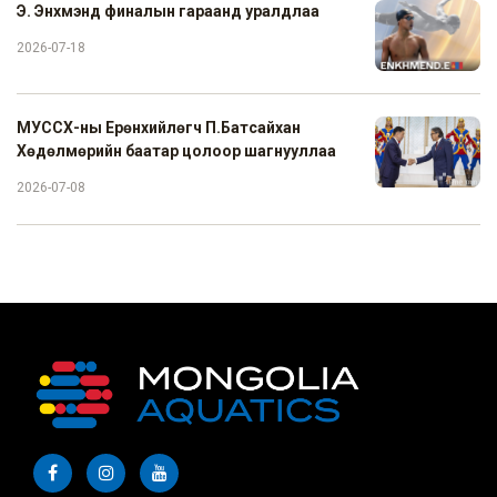
Э. Энхмэнд финалын гараанд уралдлаа
2026-07-18
МУССХ-ны Ерөнхийлөгч П.Батсайхан
Хөдөлмөрийн баатар цолоор шагнууллаа
2026-07-08