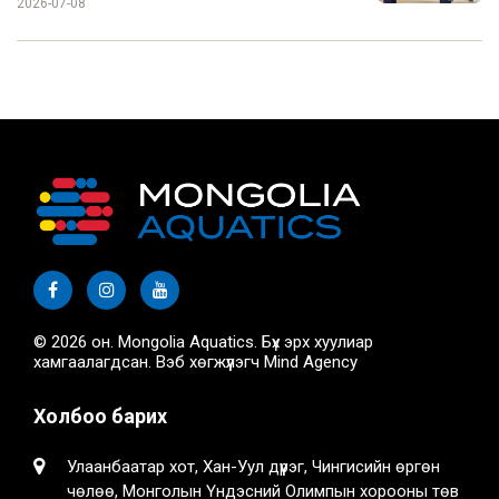
2026-07-08
© 2026 он. Mongolia Aquatics. Бүх эрх хуулиар
хамгаалагдсан. Вэб хөгжүүлэгч
Mind Agency
Холбоо барих
Улаанбаатар хот, Хан-Уул дүүрэг, Чингисийн өргөн
чөлөө, Монголын Үндэсний Олимпын хорооны төв