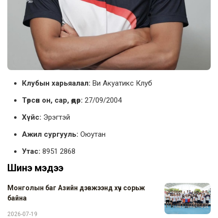
Клубын харьяалал:
Ви Акуатикс Клуб
Төрсөн он, сар, өдөр:
27/09/2004
Хүйс:
Эрэгтэй
Ажил сургууль:
Оюутан
Утас:
8951 2868
Шинэ мэдээ
Монголын баг Азийн дэвжээнд хүч сорьж
байна
2026-07-19