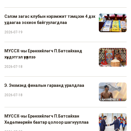
Сэлэм загас клубын нэрэмжит тэмцээн 4 дэх
удаагаа зохион байгуулагдлаа
2026-07-19
МУССХ-ны Ерөнхийлөгч П.Батсайханд
хүндэтгэл үзүүллээ
2026-07-18
Э. Энхмэнд финалын гараанд уралдлаа
2026-07-18
МУССХ-ны Ерөнхийлөгч П.Батсайхан
Хөдөлмөрийн баатар цолоор шагнууллаа