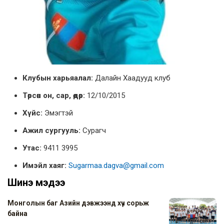
Клубын харьяалал:
Далайн Хаадууд клуб
Төрсөн он, сар, өдөр:
12/10/2015
Хүйс:
Эмэгтэй
Ажил сургууль:
Сурагч
Утас:
9411 3995
Имэйл хаяг:
Sugarmaa.dagva@gmail.com
Шинэ мэдээ
Монголын баг Азийн дэвжээнд хүч сорьж
байна