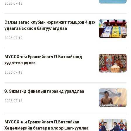
2026-07-19
Сэлэм загас клубын нэрэмжит тэмцээн 4 дэх
удаагаа зохион байгуулагдлаа
2026-07-19
МУССХ-ны Ерөнхийлөгч П.Батсайханд
хүндэтгэл үзүүллээ
2026-07-18
Э. Энхмэнд финалын гараанд уралдлаа
2026-07-18
МУССХ-ны Ерөнхийлөгч П.Батсайхан
Хөдөлмөрийн баатар цолоор шагнууллаа