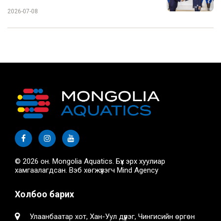
2026-07-08
© 2026 он. Mongolia Aquatics. Бүх эрх хуулиар
хамгаалагдсан. Вэб хөгжүүлэгч
Mind Agency
Холбоо барих
Улаанбаатар хот, Хан-Уул дүүрэг, Чингисийн өргөн