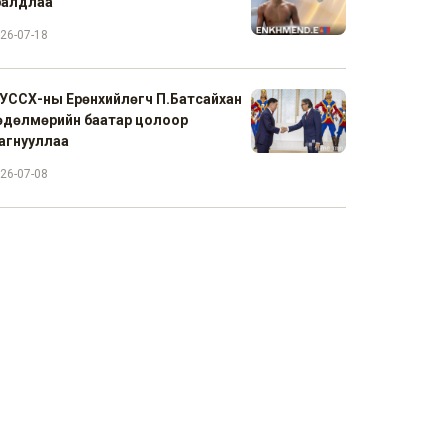
ралдлаа
26-07-18
УССХ-ны Ерөнхийлөгч П.Батсайхан
өдөлмөрийн баатар цолоор
агнууллаа
26-07-08