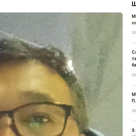
Ш
М
с
20
С
т
б
20
М
П.
20
Э