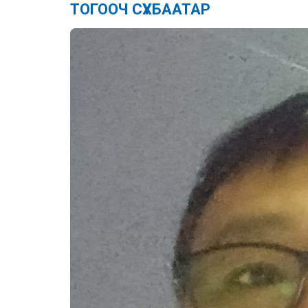
ТОГООЧ СҮХБААТАР