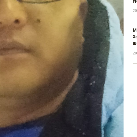
у
20
М
Х
ш
20