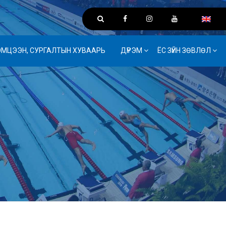
ЭМЦЭЭН, СУРГАЛТЫН ХУВААРЬ
ДҮРЭМ
ЁС ЗҮЙН ЗӨВЛӨЛ