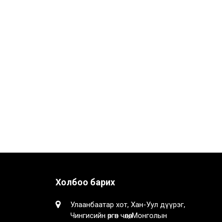
Холбоо барих
Улаанбаатар хот, Хан-Уул дүүрэг,
Чингисийн өргөн чөлөө, Монголын