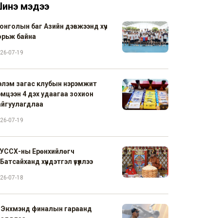
инэ мэдээ
онголын баг Азийн дэвжээнд хүч
орьж байна
26-07-19
элэм загас клубын нэрэмжит
эмцээн 4 дэх удаагаа зохион
айгуулагдлаа
26-07-19
УССХ-ны Ерөнхийлөгч
Батсайханд хүндэтгэл үзүүллээ
26-07-18
. Энхмэнд финалын гараанд