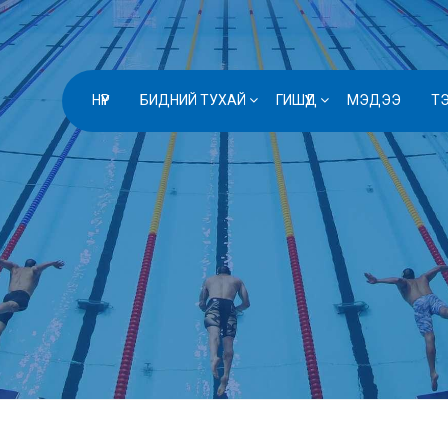
НҮҮР
БИДНИЙ ТУХАЙ
ГИШҮҮД
МЭДЭЭ
Т