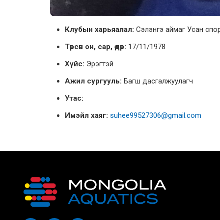
Клубын харьяалал:
Сэлэнгэ аймаг Усан спор
Төрсөн он, сар, өдөр:
17/11/1978
Хүйс:
Эрэгтэй
Ажил сургууль:
Багш дасгалжуулагч
Утас:
Имэйл хаяг:
suhee99527306@gmail.com