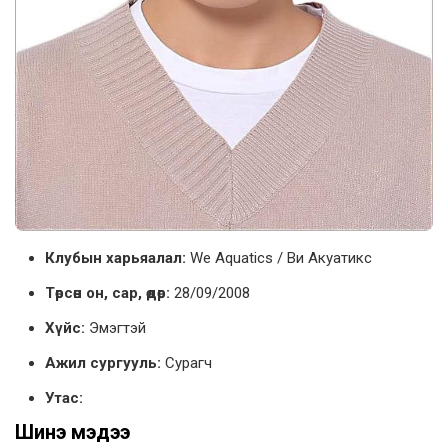
Клубын харьяалал:
We Aquatics / Ви Акуатикс
Төрсөн он, сар, өдөр:
28/09/2008
Хүйс:
Эмэгтэй
Ажил сургууль:
Сурагч
Утас:
Шинэ мэдээ