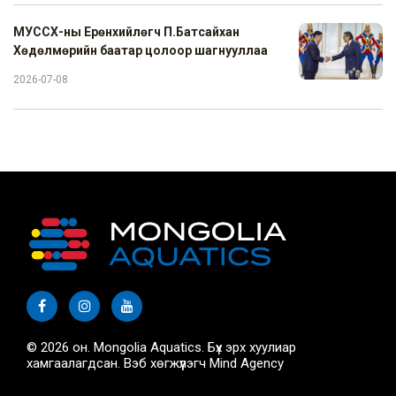
МУССХ-ны Ерөнхийлөгч П.Батсайхан
Хөдөлмөрийн баатар цолоор шагнууллаа
2026-07-08
© 2026 он. Mongolia Aquatics. Бүх эрх хуулиар
хамгаалагдсан. Вэб хөгжүүлэгч
Mind Agency