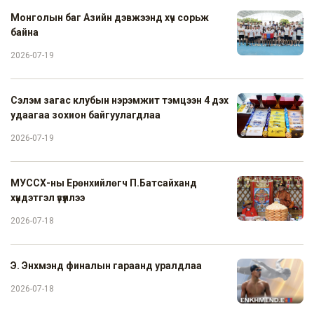
Монголын баг Азийн дэвжээнд хүч сорьж
байна
2026-07-19
Сэлэм загас клубын нэрэмжит тэмцээн 4 дэх
удаагаа зохион байгуулагдлаа
2026-07-19
МУССХ-ны Ерөнхийлөгч П.Батсайханд
хүндэтгэл үзүүллээ
2026-07-18
Э. Энхмэнд финалын гараанд уралдлаа
2026-07-18