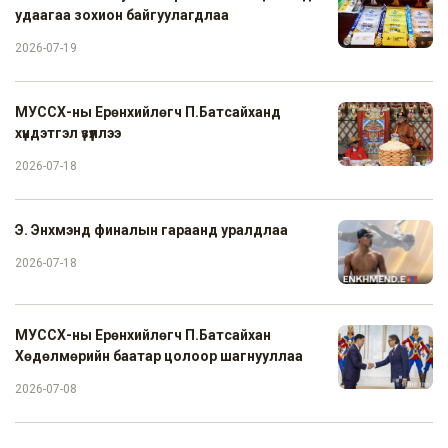
удаагаа зохион байгуулагдлаа
2026-07-19
МУССХ-ны Ерөнхийлөгч П.Батсайханд
хүндэтгэл үзүүллээ
2026-07-18
Э. Энхмэнд финалын гараанд уралдлаа
2026-07-18
МУССХ-ны Ерөнхийлөгч П.Батсайхан
Хөдөлмөрийн баатар цолоор шагнууллаа
2026-07-08