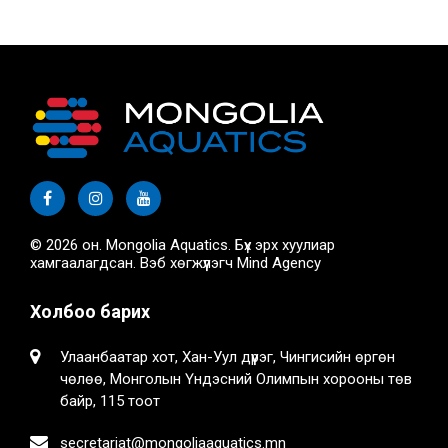
© 2026 он. Mongolia Aquatics. Бүх эрх хуулиар
хамгаалагдсан. Вэб хөгжүүлэгч
Mind Agency
Холбоо барих
Улаанбаатар хот, Хан-Уул дүүрэг, Чингисийн өргөн
чөлөө, Монголын Үндэсний Олимпын хорооны төв
байр, 115 тоот
secretariat@mongoliaaquatics.mn