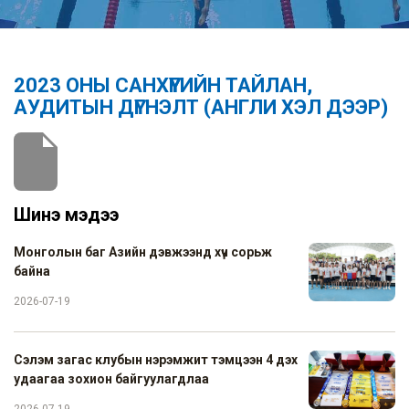
2023 ОНЫ САНХҮҮГИЙН ТАЙЛАН,
АУДИТЫН ДҮГНЭЛТ (АНГЛИ ХЭЛ ДЭЭР)
Шинэ мэдээ
Монголын баг Азийн дэвжээнд хүч сорьж
байна
2026-07-19
Сэлэм загас клубын нэрэмжит тэмцээн 4 дэх
удаагаа зохион байгуулагдлаа