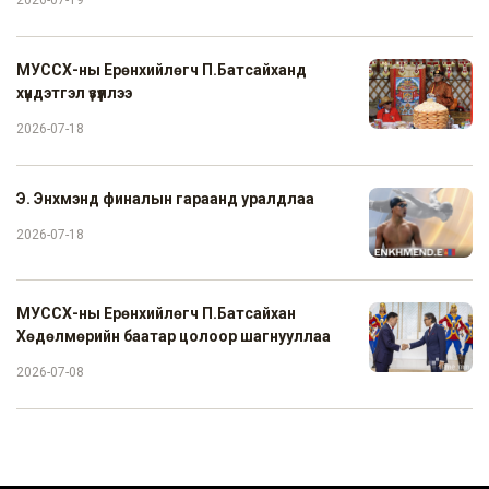
2026-07-19
МУССХ-ны Ерөнхийлөгч П.Батсайханд
хүндэтгэл үзүүллээ
2026-07-18
Э. Энхмэнд финалын гараанд уралдлаа
2026-07-18
МУССХ-ны Ерөнхийлөгч П.Батсайхан
Хөдөлмөрийн баатар цолоор шагнууллаа
2026-07-08