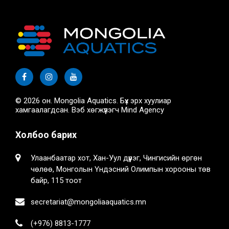
© 2026 он. Mongolia Aquatics. Бүх эрх хуулиар
хамгаалагдсан. Вэб хөгжүүлэгч
Mind Agency
Холбоо барих
Улаанбаатар хот, Хан-Уул дүүрэг, Чингисийн өргөн
чөлөө, Монголын Үндэсний Олимпын хорооны төв
байр, 115 тоот
secretariat@mongoliaaquatics.mn
(+976) 8813-1777