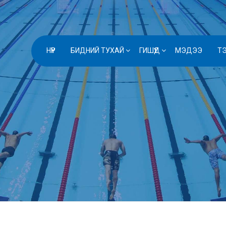
НҮҮР
БИДНИЙ ТУХАЙ
ГИШҮҮД
МЭДЭЭ
Т