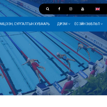
ЭМЦЭЭН, СУРГАЛТЫН ХУВААРЬ
ДҮРЭМ
ЁС ЗҮЙН ЗӨВЛӨЛ