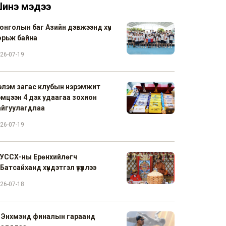
инэ мэдээ
онголын баг Азийн дэвжээнд хүч
орьж байна
26-07-19
элэм загас клубын нэрэмжит
эмцээн 4 дэх удаагаа зохион
айгуулагдлаа
26-07-19
УССХ-ны Ерөнхийлөгч
Батсайханд хүндэтгэл үзүүллээ
26-07-18
. Энхмэнд финалын гараанд