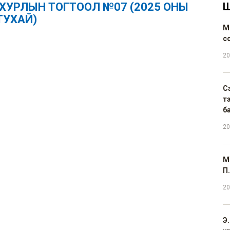
Н ХУРЛЫН ТОГТООЛ №07 (2025 ОНЫ
Ш
ТУХАЙ)
М
с
20
С
т
б
20
М
П.
20
Э