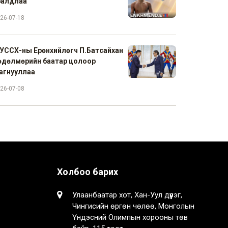
ралдлаа
26-07-18
УССХ-ны Ерөнхийлөгч П.Батсайхан
өдөлмөрийн баатар цолоор
агнууллаа
26-07-08
Холбоо барих
Улаанбаатар хот, Хан-Уул дүүрэг,
Чингисийн өргөн чөлөө, Монголын
Үндэсний Олимпын хорооны төв