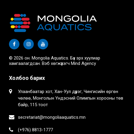
© 2026 он. Mongolia Aquatics. Бүх эрх хуулиар
хамгаалагдсан. Вэб хөгжүүлэгч
Mind Agency
Холбоо барих
Улаанбаатар хот, Хан-Уул дүүрэг, Чингисийн өргөн
чөлөө, Монголын Үндэсний Олимпын хорооны төв
байр, 115 тоот
secretariat@mongoliaaquatics.mn
(+976) 8813-1777