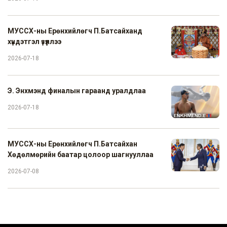
МУССХ-ны Ерөнхийлөгч П.Батсайханд
хүндэтгэл үзүүллээ
2026-07-18
Э. Энхмэнд финалын гараанд уралдлаа
2026-07-18
МУССХ-ны Ерөнхийлөгч П.Батсайхан
Хөдөлмөрийн баатар цолоор шагнууллаа
2026-07-08