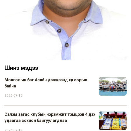
Шинэ мэдээ
Монголын баг Азийн дэвжээнд хүч сорьж
байна
2026-07-19
Сэлэм загас клубын нэрэмжит тэмцээн 4 дэх
удаагаа зохион байгуулагдлаа
2026-07-19