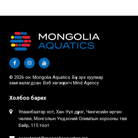
© 2026 он. Mongolia Aquatics. Бүх эрх хуулиар
хамгаалагдсан. Вэб хөгжүүлэгч
Mind Agency
Холбоо барих
Улаанбаатар хот, Хан-Уул дүүрэг, Чингисийн өргөн
чөлөө, Монголын Үндэсний Олимпын хорооны төв
байр, 115 тоот