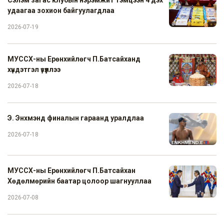
Сэлэм загас клубын нэрэмжит тэмцээн 4 дэх
удаагаа зохион байгуулагдлаа
2026-07-19
МУССХ-ны Ерөнхийлөгч П.Батсайханд
хүндэтгэл үзүүллээ
2026-07-18
Э. Энхмэнд финалын гараанд уралдлаа
2026-07-18
МУССХ-ны Ерөнхийлөгч П.Батсайхан
Хөдөлмөрийн баатар цолоор шагнууллаа
2026-07-08