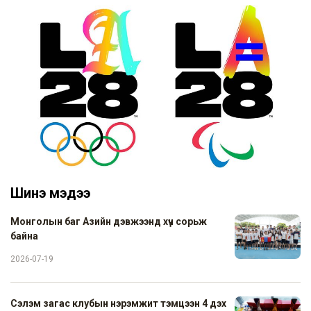
Шинэ мэдээ
Монголын баг Азийн дэвжээнд хүч сорьж
байна
2026-07-19
Сэлэм загас клубын нэрэмжит тэмцээн 4 дэх