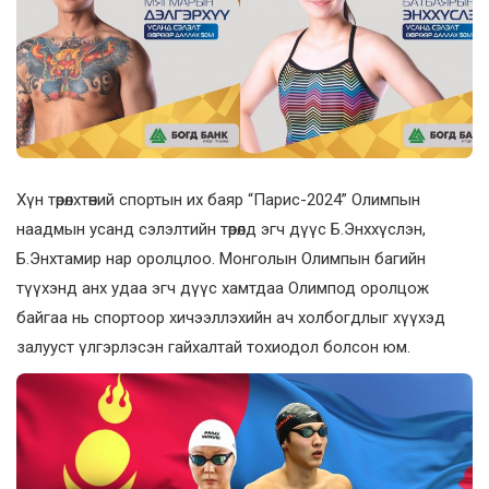
Хүн төрөлхтөний спортын их баяр “Парис-2024” Олимпын
наадмын усанд сэлэлтийн төрөлд эгч дүүс Б.Энххүслэн,
Б.Энхтамир нар оролцлоо. Монголын Олимпын багийн
түүхэнд анх удаа эгч дүүс хамтдаа Олимпод оролцож
байгаа нь спортоор хичээллэхийн ач холбогдлыг хүүхэд
залууст үлгэрлэсэн гайхалтай тохиодол болсон юм.