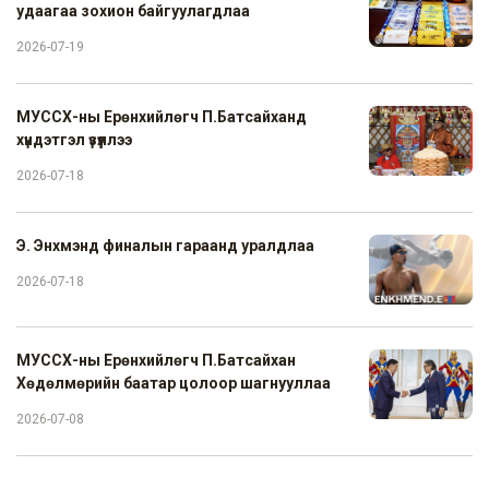
удаагаа зохион байгуулагдлаа
2026-07-19
МУССХ-ны Ерөнхийлөгч П.Батсайханд
хүндэтгэл үзүүллээ
2026-07-18
Э. Энхмэнд финалын гараанд уралдлаа
2026-07-18
МУССХ-ны Ерөнхийлөгч П.Батсайхан
Хөдөлмөрийн баатар цолоор шагнууллаа
2026-07-08