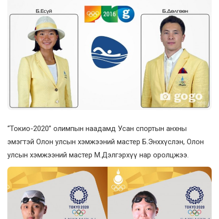
“Токио-2020” олимпын наадамд Усан спортын анхны
эмэгтэй Олон улсын хэмжээний мастер Б.Энххүслэн, Олон
улсын хэмжээний мастер М.Дэлгэрхүү нар оролцжээ.