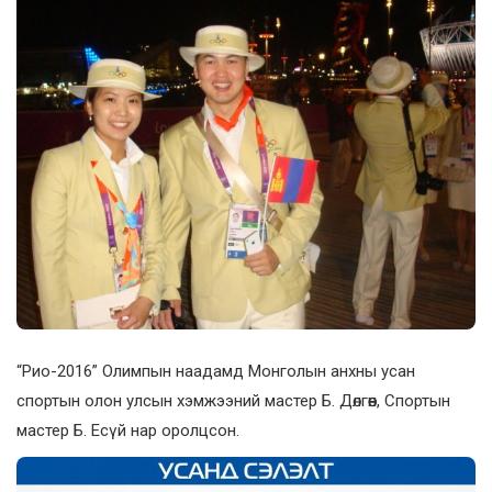
“Рио-2016” Олимпын наадамд Монголын анхны усан
спортын олон улсын хэмжээний мастер Б. Дөлгөөн, Спортын
мастер Б. Есүй нар оролцсон.