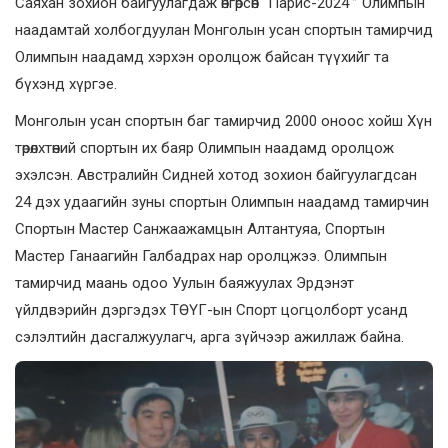
Саяхан зохион байгуулагдаж өнгөрсөн “Парис-2024 ” Олимпын
наадамтай холбогдуулан Монголын усан спортын тамирчид
Олимпын наадамд хэрхэн оролцож байсан түүхийг та
бүхэнд хүргэе.
Монголын усан спортын баг тамирчид 2000 оноос хойш Хүн
төрөлхтөний спортын их баяр Олимпын наадамд оролцож
эхэлсэн. Австралийн Сидней хотод зохион байгуулагдсан
24 дэх удаагийн зуны спортын Олимпын наадамд тамирчин
Спортын Мастер Санжаажамцын Алтантуяа, Спортын
Мастер Ганаагийн Галбадрах нар оролцжээ. Олимпын
тамирчид маань одоо Уулын баяжуулах Эрдэнэт
үйлдвэрийн дэргэдэх ТӨҮГ-ын Спорт цогцолборт усанд
сэлэлтийн дасгалжуулагч, арга зүйчээр ажиллаж байна.