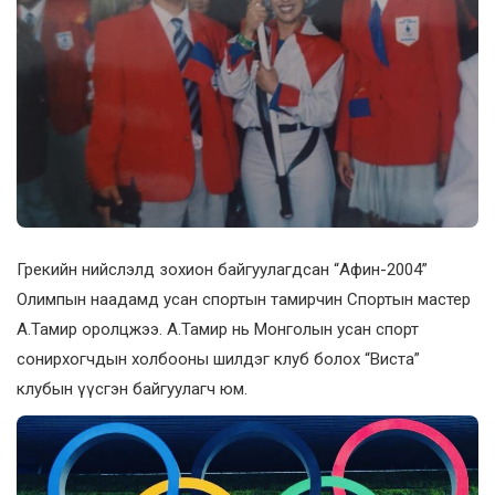
Грекийн нийслэлд зохион байгуулагдсан “Афин-2004”
Олимпын наадамд усан спортын тамирчин Спортын мастер
А.Тамир оролцжээ. А.Тамир нь Монголын усан спорт
сонирхогчдын холбооны шилдэг клуб болох “Виста”
клубын үүсгэн байгуулагч юм.