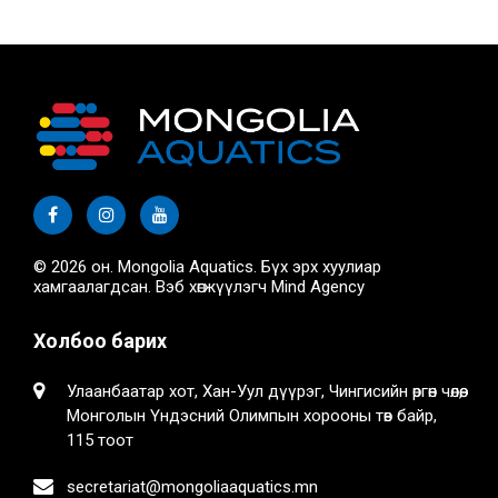
© 2026 он. Mongolia Aquatics. Бүх эрх хуулиар
хамгаалагдсан. Вэб хөгжүүлэгч
Mind Agency
Холбоо барих
Улаанбаатар хот, Хан-Уул дүүрэг, Чингисийн өргөн чөлөө,
Монголын Үндэсний Олимпын хорооны төв байр,
115 тоот
secretariat@mongoliaaquatics.mn