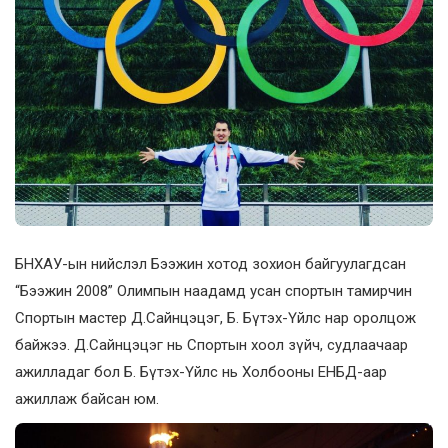
БНХАУ-ын нийслэл Бээжин хотод зохион байгуулагдсан
“Бээжин 2008” Олимпын наадамд усан спортын тамирчин
Спортын мастер Д.Сайнцэцэг, Б. Бүтэх-Үйлс нар оролцож
байжээ. Д.Сайнцэцэг нь Спортын хоол зүйч, судлаачаар
ажилладаг бол Б. Бүтэх-Үйлс нь Холбооны ЕНБД-аар
ажиллаж байсан юм.