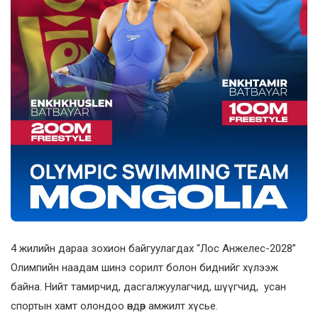
4 жилийн дараа зохион байгуулагдах “Лос Анжелес-2028”
Олимпийн наадам шинэ сорилт болон биднийг хүлээж
байна. Нийт тамирчид, дасгалжуулагчид, шүүгчид, усан
спортын хамт олондоо өндөр амжилт хүсье.