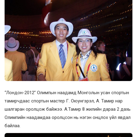
“Лондон-2012” Олимпын наадамд Монголын усан спортын
тамирчдаас спортын мастер Г. Оюунгэрэл, А. Тамир нар
шалгаран оролцож байжээ. А.Тамир 8 жилийн дараа 2 дахь
Олимпийн наадамдаа оролцсон нь нэгэн онцлох үйл явдал
байлаа.