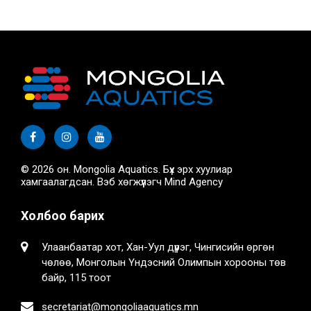
© 2026 он. Mongolia Aquatics. Бүх эрх хуулиар
хамгаалагдсан. Вэб хөгжүүлэгч
Mind Agency
Холбоо барих
Улаанбаатар хот, Хан-Уул дүүрэг, Чингисийн өргөн
чөлөө, Монголын Үндэсний Олимпын хорооны төв
байр, 115 тоот
secretariat@mongoliaaquatics.mn