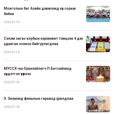
Монголын баг Азийн дэвжээнд хүч сорьж
байна
2026-07-19
Сэлэм загас клубын нэрэмжит тэмцээн 4 дэх
удаагаа зохион байгуулагдлаа
2026-07-19
МУССХ-ны Ерөнхийлөгч П.Батсайханд
хүндэтгэл үзүүллээ
2026-07-18
Э. Энхмэнд финалын гараанд уралдлаа
2026-07-18