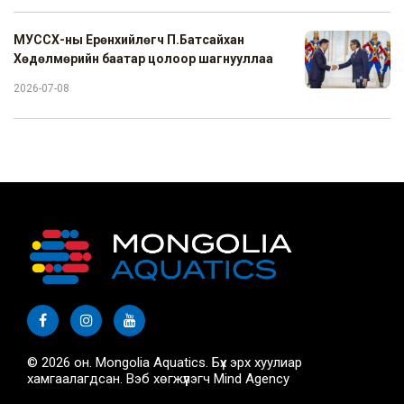
МУССХ-ны Ерөнхийлөгч П.Батсайхан
Хөдөлмөрийн баатар цолоор шагнууллаа
2026-07-08
© 2026 он. Mongolia Aquatics. Бүх эрх хуулиар
хамгаалагдсан. Вэб хөгжүүлэгч
Mind Agency