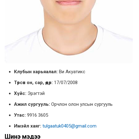
Клубын харьяалал:
Ви Акуатикс
Төрсөн он, сар, өдөр:
17/07/2008
Хүйс:
Эрэгтэй
Ажил сургууль:
Орчлон олон улсын сургууль
Утас:
9916 3605
Имэйл хаяг:
tulgaatuk0405@gmail.com
Шинэ мэдээ