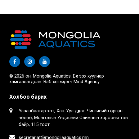
© 2026 он. Mongolia Aquatics. Бүх эрх хуулиар
хамгаалагдсан. Вэб хөгжүүлэгч
Mind Agency
Холбоо барих
Улаанбаатар хот, Хан-Уул дүүрэг, Чингисийн өргөн
чөлөө, Монголын Үндэсний Олимпын хорооны төв
байр, 115 тоот
secretariat@mongoliaaquatics.mn