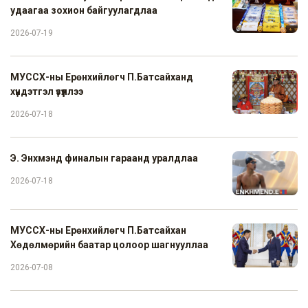
удаагаа зохион байгуулагдлаа
2026-07-19
МУССХ-ны Ерөнхийлөгч П.Батсайханд
хүндэтгэл үзүүллээ
2026-07-18
Э. Энхмэнд финалын гараанд уралдлаа
2026-07-18
МУССХ-ны Ерөнхийлөгч П.Батсайхан
Хөдөлмөрийн баатар цолоор шагнууллаа
2026-07-08