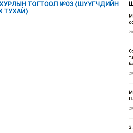
ЙН ХУРЛЫН ТОГТООЛ №03 (ШҮҮГЧДИЙН
Ш
Х ТУХАЙ)
М
с
20
С
т
б
20
М
П.
20
Э