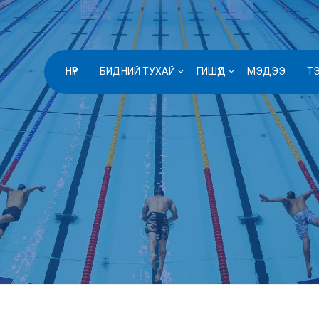
НҮҮР
БИДНИЙ ТУХАЙ
ГИШҮҮД
МЭДЭЭ
Т