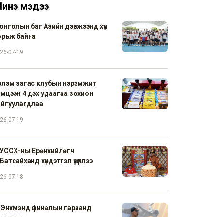
инэ мэдээ
онголын баг Азийн дэвжээнд хүч
орьж байна
26-07-19
элэм загас клубын нэрэмжит
эмцээн 4 дэх удаагаа зохион
айгуулагдлаа
26-07-19
УССХ-ны Ерөнхийлөгч
Батсайханд хүндэтгэл үзүүллээ
26-07-18
. Энхмэнд финалын гараанд