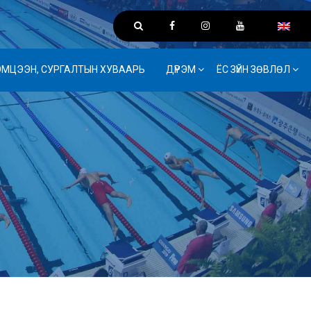
ЭМЦЭЭН, СУРГАЛТЫН ХУВААРЬ
ДҮРЭМ
ЁС ЗҮЙН ЗӨВЛӨЛ