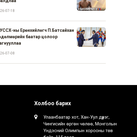
ралдлаа
26-07-18
УССХ-ны Ерөнхийлөгч П.Батсайхан
өдөлмөрийн баатар цолоор
агнууллаа
26-07-08
Холбоо барих
Улаанбаатар хот, Хан-Уул дүүрэг,
Чингисийн өргөн чөлөө, Монголын
Үндэсний Олимпын хорооны төв