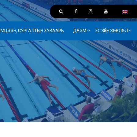
ЭМЦЭЭН, СУРГАЛТЫН ХУВААРЬ
ДҮРЭМ
ЁС ЗҮЙН ЗӨВЛӨЛ