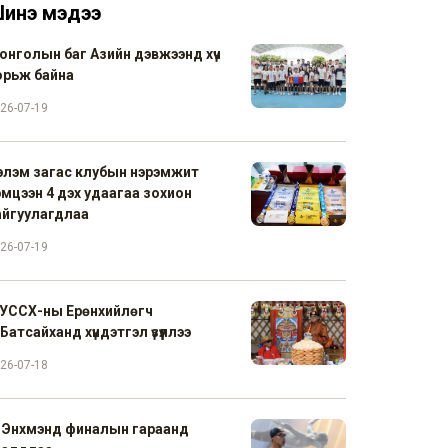
инэ мэдээ
онголын баг Азийн дэвжээнд хүч
орьж байна
26-07-19
элэм загас клубын нэрэмжит
эмцээн 4 дэх удаагаа зохион
айгуулагдлаа
26-07-19
УССХ-ны Ерөнхийлөгч
Батсайханд хүндэтгэл үзүүллээ
26-07-18
. Энхмэнд финалын гараанд