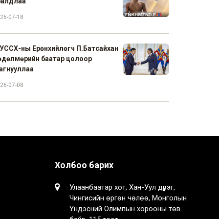
ралдлаа
26-07-18
УССХ-ны Ерөнхийлөгч П.Батсайхан
өдөлмөрийн баатар цолоор
агнууллаа
26-07-08
Холбоо барих
Улаанбаатар хот, Хан-Уул дүүрэг,
Чингисийн өргөн чөлөө, Монголын
Үндэсний Олимпын хорооны төв