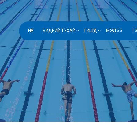
НҮҮР
БИДНИЙ ТУХАЙ
ГИШҮҮД
МЭДЭЭ
Т