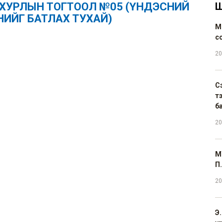
Н ХУРЛЫН ТОГТООЛ №05 (ҮНДЭСНИЙ
Ш
ИЙГ БАТЛАХ ТУХАЙ)
М
с
20
С
т
б
20
М
П.
20
Э