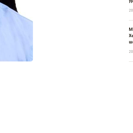
у
20
М
Х
ш
20