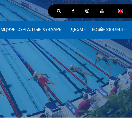
ЭМЦЭЭН, СУРГАЛТЫН ХУВААРЬ
ДҮРЭМ
ЁС ЗҮЙН ЗӨВЛӨЛ