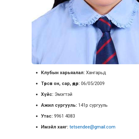
Клубын харьяалал:
Хангарьд
Төрсөн он, сар, өдөр:
06/05/2009
Хүйс:
Эмэгтэй
Ажил сургууль:
141р сургууль
Утас:
9961 4083
Имэйл хаяг:
tetsendee@gmail.com