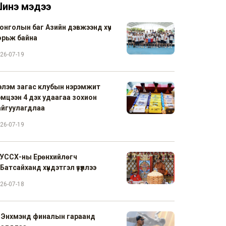
инэ мэдээ
онголын баг Азийн дэвжээнд хүч
орьж байна
26-07-19
элэм загас клубын нэрэмжит
эмцээн 4 дэх удаагаа зохион
айгуулагдлаа
26-07-19
УССХ-ны Ерөнхийлөгч
Батсайханд хүндэтгэл үзүүллээ
26-07-18
. Энхмэнд финалын гараанд