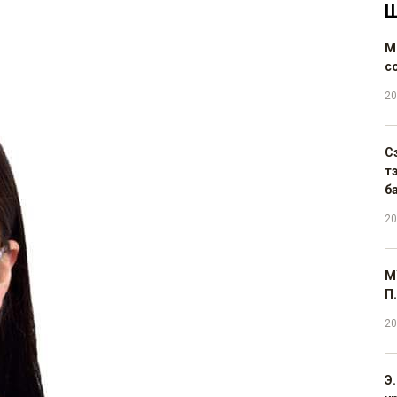
Ш
М
с
20
С
т
б
20
М
П.
20
Э