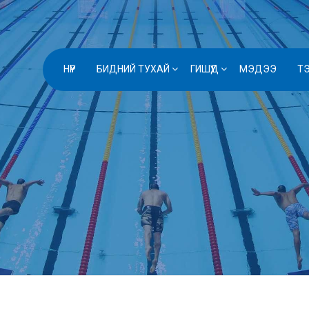
НҮҮР
БИДНИЙ ТУХАЙ
ГИШҮҮД
МЭДЭЭ
Т