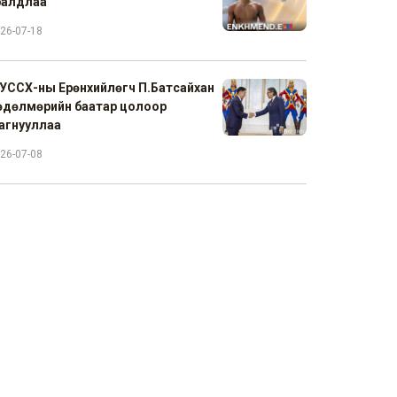
ралдлаа
26-07-18
УССХ-ны Ерөнхийлөгч П.Батсайхан
өдөлмөрийн баатар цолоор
агнууллаа
26-07-08