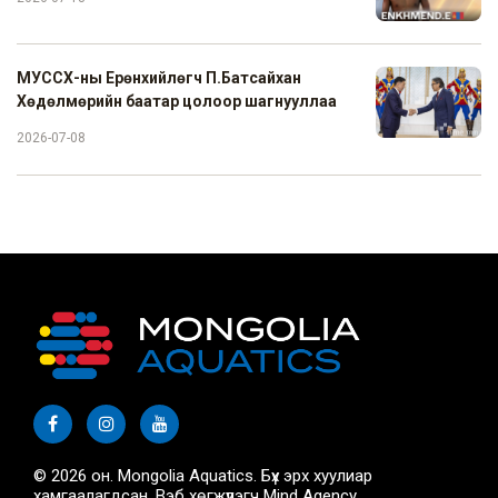
МУССХ-ны Ерөнхийлөгч П.Батсайхан
Хөдөлмөрийн баатар цолоор шагнууллаа
2026-07-08
© 2026 он. Mongolia Aquatics. Бүх эрх хуулиар
хамгаалагдсан. Вэб хөгжүүлэгч
Mind Agency