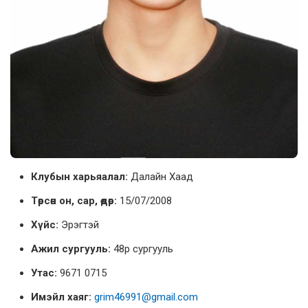
Клубын харьяалал:
Далайн Хаад
Төрсөн он, сар, өдөр:
15/07/2008
Хүйс:
Эрэгтэй
Ажил сургууль:
48р сургууль
Утас:
9671 0715
Имэйл хаяг:
grim46991@gmail.com