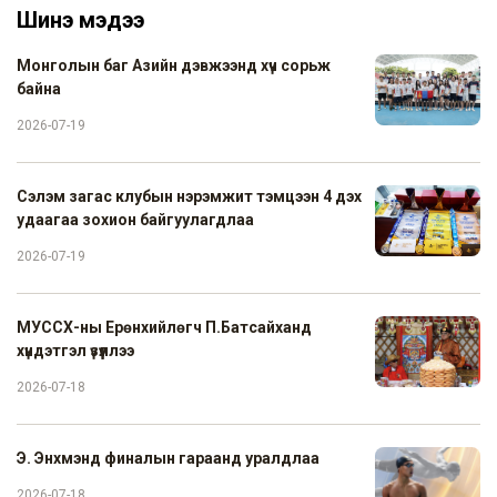
Шинэ мэдээ
Монголын баг Азийн дэвжээнд хүч сорьж
байна
2026-07-19
Сэлэм загас клубын нэрэмжит тэмцээн 4 дэх
удаагаа зохион байгуулагдлаа
2026-07-19
МУССХ-ны Ерөнхийлөгч П.Батсайханд
хүндэтгэл үзүүллээ
2026-07-18
Э. Энхмэнд финалын гараанд уралдлаа
2026-07-18