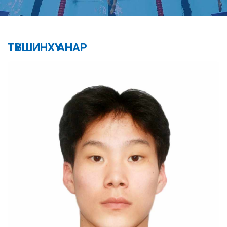
ТҮВШИНХҮҮ АНАР