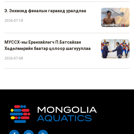
Э. Энхмэнд финалын гараанд уралдлаа
2026-07-18
МУССХ-ны Ерөнхийлөгч П.Батсайхан
Хөдөлмөрийн баатар цолоор шагнууллаа
2026-07-08