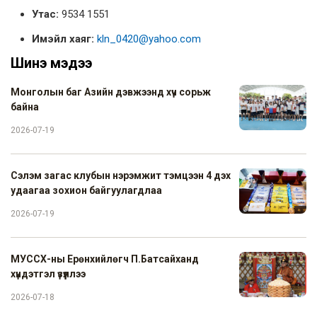
Утас:
9534 1551
Имэйл хаяг:
kln_0420@yahoo.com
Шинэ мэдээ
Монголын баг Азийн дэвжээнд хүч сорьж
байна
2026-07-19
Сэлэм загас клубын нэрэмжит тэмцээн 4 дэх
удаагаа зохион байгуулагдлаа
2026-07-19
МУССХ-ны Ерөнхийлөгч П.Батсайханд
хүндэтгэл үзүүллээ
2026-07-18