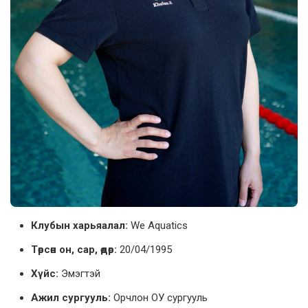
Клубын харьяалал:
We Aquatics
Төрсөн он, сар, өдөр:
20/04/1995
Хүйс:
Эмэгтэй
Ажил сургууль:
Орчлон ОУ сургууль