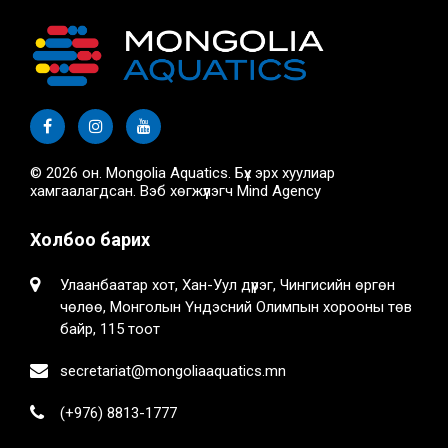
© 2026 он. Mongolia Aquatics. Бүх эрх хуулиар
хамгаалагдсан. Вэб хөгжүүлэгч
Mind Agency
Холбоо барих
Улаанбаатар хот, Хан-Уул дүүрэг, Чингисийн өргөн
чөлөө, Монголын Үндэсний Олимпын хорооны төв
байр, 115 тоот
secretariat@mongoliaaquatics.mn
(+976) 8813-1777