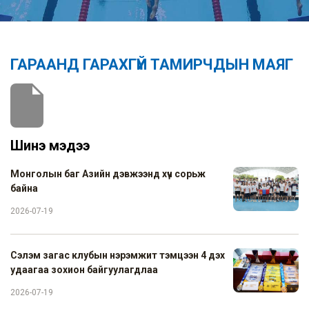
ГАРААНД ГАРАХГҮЙ ТАМИРЧДЫН МАЯГ
Шинэ мэдээ
Монголын баг Азийн дэвжээнд хүч сорьж
байна
2026-07-19
Сэлэм загас клубын нэрэмжит тэмцээн 4 дэх
удаагаа зохион байгуулагдлаа
2026-07-19