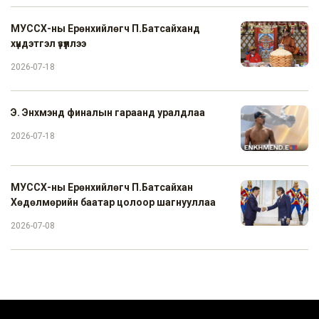
МУССХ-ны Ерөнхийлөгч П.Батсайханд
хүндэтгэл үзүүллээ
2026-07-18
Э. Энхмэнд финалын гараанд уралдлаа
2026-07-18
МУССХ-ны Ерөнхийлөгч П.Батсайхан
Хөдөлмөрийн баатар цолоор шагнууллаа
2026-07-08