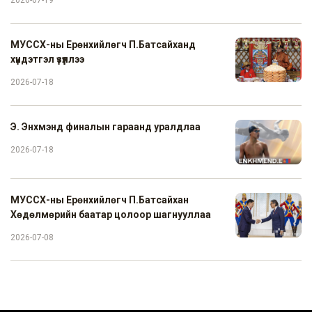
2026-07-19
МУССХ-ны Ерөнхийлөгч П.Батсайханд
хүндэтгэл үзүүллээ
2026-07-18
Э. Энхмэнд финалын гараанд уралдлаа
2026-07-18
МУССХ-ны Ерөнхийлөгч П.Батсайхан
Хөдөлмөрийн баатар цолоор шагнууллаа
2026-07-08