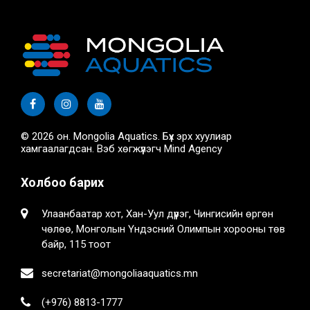
© 2026 он. Mongolia Aquatics. Бүх эрх хуулиар
хамгаалагдсан. Вэб хөгжүүлэгч
Mind Agency
Холбоо барих
Улаанбаатар хот, Хан-Уул дүүрэг, Чингисийн өргөн
чөлөө, Монголын Үндэсний Олимпын хорооны төв
байр, 115 тоот
secretariat@mongoliaaquatics.mn
(+976) 8813-1777