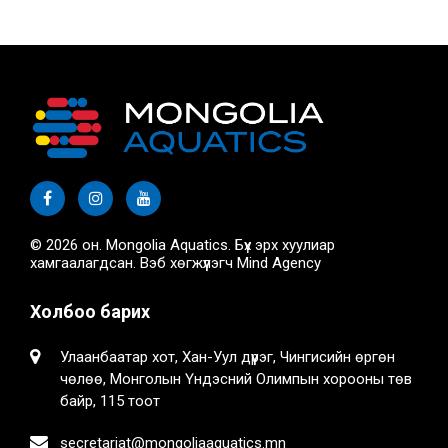
© 2026 он. Mongolia Aquatics. Бүх эрх хуулиар
хамгаалагдсан. Вэб хөгжүүлэгч
Mind Agency
Холбоо барих
Улаанбаатар хот, Хан-Уул дүүрэг, Чингисийн өргөн
чөлөө, Монголын Үндэсний Олимпын хорооны төв
байр, 115 тоот
secretariat@mongoliaaquatics.mn