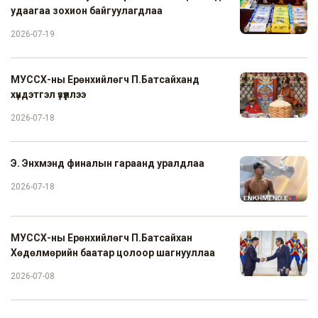
удаагаа зохион байгуулагдлаа
2026-07-19
МУССХ-ны Ерөнхийлөгч П.Батсайханд
хүндэтгэл үзүүллээ
2026-07-18
Э. Энхмэнд финалын гараанд уралдлаа
2026-07-18
МУССХ-ны Ерөнхийлөгч П.Батсайхан
Хөдөлмөрийн баатар цолоор шагнууллаа
2026-07-08